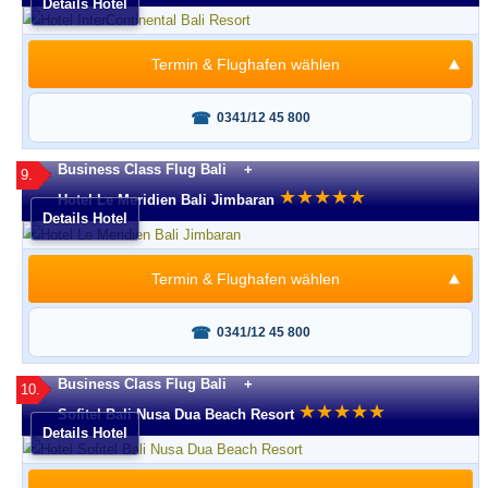
Details Hotel
Termin & Flughafen wählen
Fragen oder buchen?
0341/12 45 800
Business Class Flug Bali +
9.
★
★
★
★
★
Hotel Le Meridien Bali Jimbaran
Details Hotel
Termin & Flughafen wählen
Fragen oder buchen?
0341/12 45 800
Business Class Flug Bali +
10.
★
★
★
★
★
Sofitel Bali Nusa Dua Beach Resort
Details Hotel