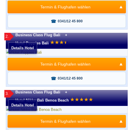
Termin & Flughafen wählen
Fragen oder buchen?
0341/12 45 800
Business Class Flug Bali +
2.
★
★
★
★
★
Hotel Poppies Bali
Details Hotel
Termin & Flughafen wählen
Fragen oder buchen?
0341/12 45 800
Business Class Flug Bali +
3.
★
★
★
★
★
Hotel Nikko Bali Benoa Beach
Details Hotel
Termin & Flughafen wählen