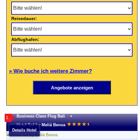
Reisedauer:
Abflughafen:
» Wie buche ich weitere Zimmer?
Business Class Flug Bali +
1.
★
★
★
★
★
★
Hotel Sol by Meliá Benoa
Details Hotel