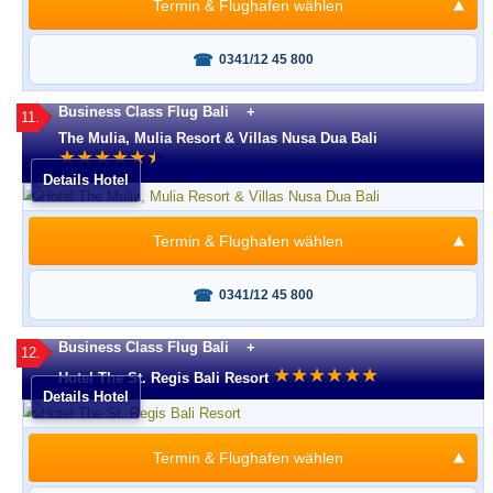
Termin & Flughafen wählen
Fragen oder buchen?
0341/12 45 800
Business Class Flug Bali +
11.
The Mulia, Mulia Resort & Villas Nusa Dua Bali
★
★
★
★
★
★
★
Details Hotel
Termin & Flughafen wählen
Fragen oder buchen?
0341/12 45 800
Business Class Flug Bali +
12.
★
★
★
★
★
★
Hotel The St. Regis Bali Resort
Details Hotel
Termin & Flughafen wählen