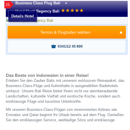
Business Class Flug Bali +
15.
★
★
★
★
★
Hotel Hyatt Regency Bali
Details Hotel
Termin & Flughafen wählen
Fragen oder buchen?
0341/12 45 800
Das Beste von Indonesien in einer Reise!
Erleben Sie den Zauber Balis mit unserem exklusiven Reisepaket, das
Business-Class-Flüge und Aufenthalte in ausgewählten Badehotels
umfasst. Unsere Bali Reise bietet Ihnen nicht nur atemberaubende
Landschaften, kulturelle Vielfalt und exotische Küche, sondern auch
erstklassige Flüge und luxuriöse Unterkünfte.
Mit unseren Business-Class-Flügen von renommierten Airlines wie
Emirates und Qatar beginnt Ihr Urlaub bereits auf dem Flug. Genießen
Sie den erstklassigen Service, weitläufige Sitze und erstklassige
Mahlzeiten an Bord. Die Flüge bieten genügend Platz, um sich zu