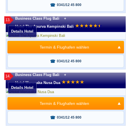
Fragen oder buchen?
0341/12 45 800
Business Class Flug Bali +
13.
★
★
★
★
★
★
★
Hotel The Apurva Kempinski Bali
Details Hotel
Termin & Flughafen wählen
Fragen oder buchen?
0341/12 45 800
Business Class Flug Bali +
14.
★
★
★
★
★
Hotel Merusaka Nusa Dua
Details Hotel
Termin & Flughafen wählen
Fragen oder buchen?
0341/12 45 800