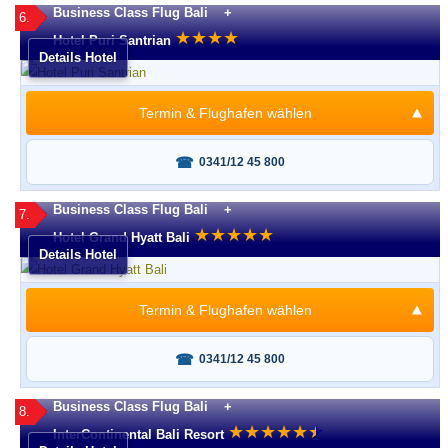
Business Class Flug Bali +
6.
★
★
★
★
Hotel Puri Santrian
Details Hotel
Termin & Flughafen wählen
Fragen oder buchen?
0341/12 45 800
Business Class Flug Bali +
7.
★
★
★
★
★
Hotel Grand Hyatt Bali
Details Hotel
Termin & Flughafen wählen
Fragen oder buchen?
0341/12 45 800
Business Class Flug Bali +
8.
★
★
★
★
★
★
★
InterContinental Bali Resort