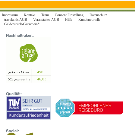
Abenteuerreise planen - unsere Bali Reise mit Business Class Flügen
und ausgewählten Badehotels bietet Ihnen die perfekte Kombination aus
Impressum
Kontakt
Team
Consent Einstellung
Datenschutz
Luxus, Komfort und Abenteuer. Buchen Sie jetzt Ihre Traumreise nach
travelantis AGB
Veranstalter-AGB
Hilfe
Kundenvorteile
Bali und erleben Sie eine unvergessliche Zeit.
Geld-zurück-Gutschein*
Nachhaltigkeit:
Qualität:
Social: