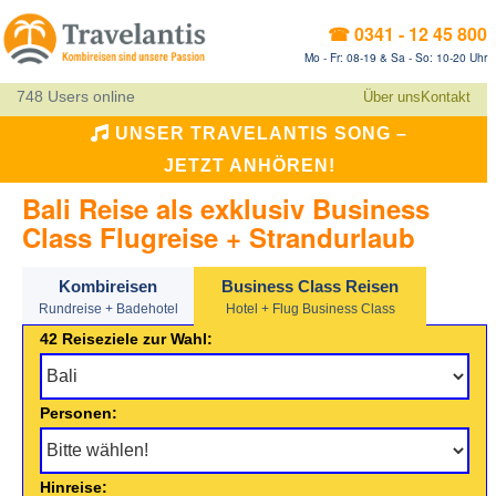
☎ 0341 - 12 45 800
Mo - Fr: 08-19 & Sa - So: 10-20 Uhr
748 Users online
Über uns
Kontakt
UNSER TRAVELANTIS SONG –
JETZT ANHÖREN!
Bali Reise als exklusiv Business
Class Flugreise + Strandurlaub
Kombireisen
Business Class Reisen
Rundreise + Badehotel
Hotel + Flug Business Class
42 Reiseziele zur Wahl:
Personen:
Hinreise: