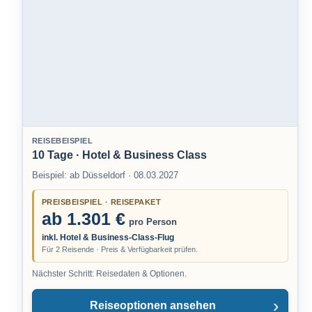
und komfortable Weise zu entdecken.
Planen Sie Ihre nächste Luxusreise mit uns und genießen Sie den
ultimativen Komfort und Luxus. Mit unseren maßgeschneiderten
Reisepaketen, die Business Class Flüge und erstklassige Badehotels
kombinieren, wird Ihr nächster Urlaub ein unvergessliches Erlebnis.
Entdecken Sie die Welt von ihrer luxuriösesten Seite mit unseren
Luxusreisen.
REISEBEISPIEL
10 Tage · Hotel & Business Class
Beispiel: ab Düsseldorf · 08.03.2027
PREISBEISPIEL · REISEPAKET
ab 1.301 €
pro Person
inkl. Hotel & Business-Class-Flug
Für 2 Reisende · Preis & Verfügbarkeit prüfen.
Nächster Schritt: Reisedaten & Optionen.
Reiseoptionen ansehen