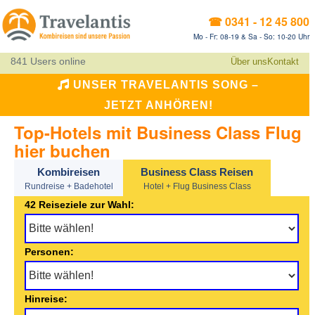
☎ 0341 - 12 45 800
Mo - Fr: 08-19 & Sa - So: 10-20 Uhr
841 Users online
Über uns
Kontakt
UNSER TRAVELANTIS SONG –
JETZT ANHÖREN!
Top-Hotels mit Business Class Flug
hier buchen
Kombireisen
Business Class Reisen
Rundreise + Badehotel
Hotel + Flug Business Class
42 Reiseziele zur Wahl:
Personen:
Hinreise: