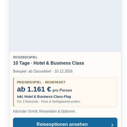
und komfortable Weise zu entdecken.
Planen Sie Ihre nächste Luxusreise mit uns und genießen Sie den
ultimativen Komfort und Luxus. Mit unseren maßgeschneiderten
Reisepaketen, die Business Class Flüge und erstklassige Badehotels
kombinieren, wird Ihr nächster Urlaub ein unvergessliches Erlebnis.
Entdecken Sie die Welt von ihrer luxuriösesten Seite mit unseren
Luxusreisen.
REISEBEISPIEL
10 Tage · Hotel & Business Class
Beispiel: ab Düsseldorf · 10.12.2026
PREISBEISPIEL · REISEPAKET
ab 1.161 €
pro Person
inkl. Hotel & Business-Class-Flug
Für 2 Reisende · Preis & Verfügbarkeit prüfen.
Nächster Schritt: Reisedaten & Optionen.
Reiseoptionen ansehen