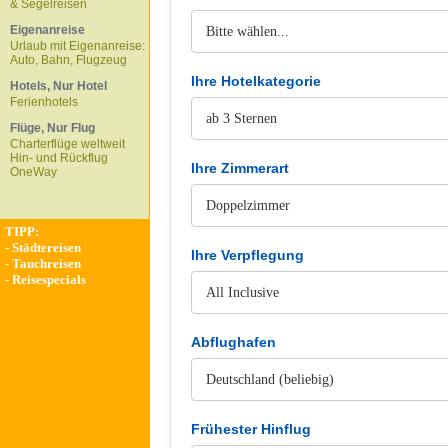
& Segelreisen
Eigenanreise
Urlaub mit Eigenanreise:
Auto, Bahn, Flugzeug
Ihre Hotelkategorie
Hotels, Nur Hotel
Ferienhotels
Flüge, Nur Flug
Charterflüge weltweit
Hin- und Rückflug
Ihre Zimmerart
OneWay
TIPP:
-
Städtereisen
Ihre Verpflegung
-
Tauchreisen
-
Reisespecials
Abflughafen
Frühester Hinflug