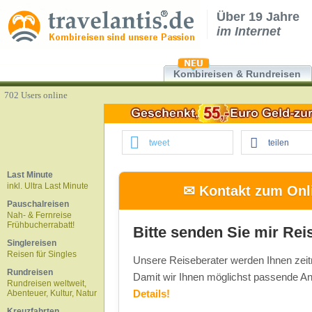
Über 19 Jahre
im Internet
Kombireisen & Rundreisen
702 Users online
tweet
teilen
Last Minute
inkl. Ultra Last Minute
✉ Kontakt zum Onli
Pauschalreisen
Nah- & Fernreise
Frühbucherrabatt!
Bitte senden Sie mir Rei
Singlereisen
Reisen für Singles
Unsere Reiseberater werden Ihnen zeit
Rundreisen
Damit wir Ihnen möglichst passende An
Rundreisen weltweit,
Details!
Abenteuer, Kultur, Natur
Kreuzfahrten