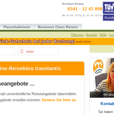
Beratung & Buchung
0341 - 12 45 800
Mo - Fr: 08 - 19 Uhr, Sa - So: 10 - 20 Uhr
Pauschalreisen
Business Class Reisen
Über uns
·
Kontakt
·
Hilfe
·
Les
(mehr Infos)
teilen
ne-Reisebüro travelantis
seangebote ...
nah unverbindliche Reiseangebote übermitteln.
Wir sind
gebote erstellen können:
Denken Sie bitte an
Kontak
Sie haben