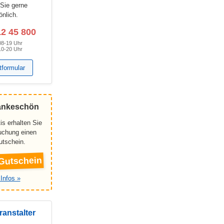
 Sie gerne
önlich.
12 45 800
08-19 Uhr
10-20 Uhr
tformular
ankeschön
is erhalten Sie
Buchung einen
utschein.
Gutschein
Infos »
ranstalter