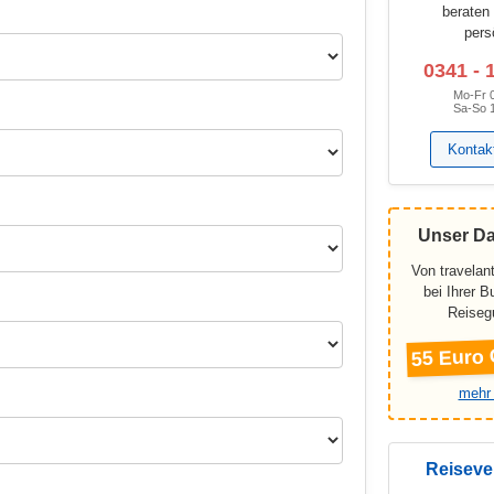
beraten
pers
0341 - 
Mo-Fr 
Sa-So 
Kontak
Unser D
Von travelant
bei Ihrer 
Reiseg
55 Euro 
mehr 
Reiseve