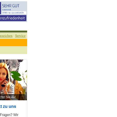
ezeichen
·
Service
 für Sie da!
t zu uns
 Fragen? Wir