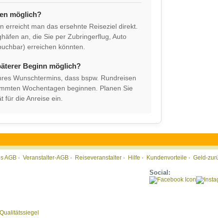
fen möglich?
 erreicht man das ersehnte Reiseziel direkt.
ghäfen an, die Sie per Zubringerflug, Auto
buchbar) erreichen könnten.
päterer Beginn möglich?
 Ihres Wunschtermins, dass bspw. Rundreisen
stimmten Wochentagen beginnen. Planen Sie
t für die Anreise ein.
tis AGB
·
Veranstalter-AGB
·
Reiseveranstalter
·
Hilfe
·
Kundenvorteile
·
Geld-zur
Social: