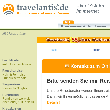
Über 19 Jahre
im Internet
Kombireisen & Rundreisen
1630 Users online
tweet
teilen
Last Minute
inkl. Ultra Last Minute
✉ Kontakt zum Onli
Pauschalreisen
Nah- & Fernreise
Frühbucherrabatt!
Bitte senden Sie mir Rei
Singlereisen
Reisen für Singles
Unsere Reiseberater werden Ihnen zeit
Rundreisen
Damit wir Ihnen möglichst passende An
Rundreisen weltweit,
Details!
Abenteuer, Kultur, Natur
Kreuzfahrten