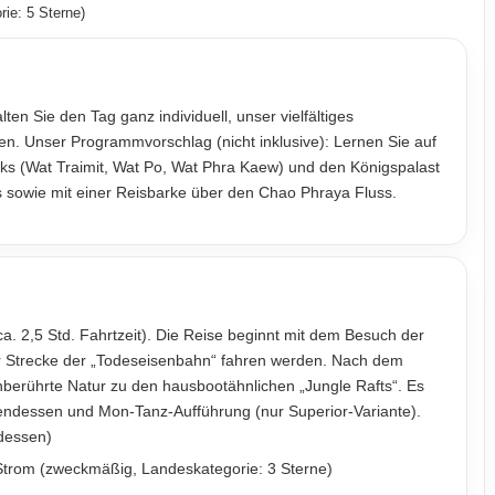
ie: 5 Sterne)
ten Sie den Tag ganz individuell, unser vielfältiges
n. Unser Programmvorschlag (nicht inklusive): Lernen Sie auf
oks (Wat Traimit, Wat Po, Wat Phra Kaew) und den Königspalast
s sowie mit einer Reisbarke über den Chao Phraya Fluss.
. 2,5 Std. Fahrtzeit). Die Reise beginnt mit dem Besuch der
r Strecke der „Todeseisenbahn“ fahren werden. Nach dem
unberührte Natur zu den hausbootähnlichen „Jungle Rafts“. Es
ndessen und Mon-Tanz-Aufführung (nur Superior-Variante).
ndessen)
n Strom (zweckmäßig, Landeskategorie: 3 Sterne)