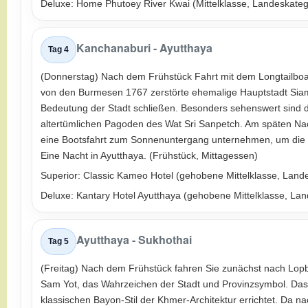
Deluxe: Home Phutoey River Kwai (Mittelklasse, Landeskatego
Kanchanaburi - Ayutthaya
Tag 4
(Donnerstag) Nach dem Frühstück Fahrt mit dem Longtailboat 
von den Burmesen 1767 zerstörte ehemalige Hauptstadt Siams
Bedeutung der Stadt schließen. Besonders sehenswert sind di
altertümlichen Pagoden des Wat Sri Sanpetch. Am späten Na
eine Bootsfahrt zum Sonnenuntergang unternehmen, um die 
Eine Nacht in Ayutthaya. (Frühstück, Mittagessen)
Superior: Classic Kameo Hotel (gehobene Mittelklasse, Lande
Deluxe: Kantary Hotel Ayutthaya (gehobene Mittelklasse, Lan
Ayutthaya - Sukhothai
Tag 5
(Freitag) Nach dem Frühstück fahren Sie zunächst nach Lopbur
Sam Yot, das Wahrzeichen der Stadt und Provinzsymbol. Das
klassischen Bayon-Stil der Khmer-Architektur errichtet. Da n