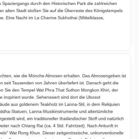
 Spaziergangs durch den Historischen Park die zahlreichen
r alten Stadt stoßen Sie auf die Überreste des Königstempels
e. Eine Nacht im Le Charme Sukhothai (Mittelklasse,
hten, wie die Mönche Almosen erhalten. Das Almosengeben ist
ion seit Tausenden von Jahren überliefert ist. Danach geht die
chen Sie den Tempel Wat Phra That Suthon Mongkon Khiri, der
e inspiriert wurde. Sehenswert sind dort die Ubosot
ebäude aus goldenem Teakholz im Lanna-Stil, in dem Reliquien
ddha-Statuen, Lanna-Musikinstrumente und altertümliche
stellt wird, ein traditioneller thailändischer Stoff und natürlich
eiter nach Chiang Rai (ca. 4 Std. Fahrtzeit). Nach Ankunft in
ls" Wat Rong Khun. Dieser zeitgenössische, unkonventionelle