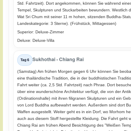
Std. Fahrtzeit). Dort angekommen, können Sie während eines
Tempel, Skulpturen und Stuckarbeiten bewundern. Westlich de
Wat Sri Chum mit seiner 11 m hohen, sitzenden Buddha-Statu
Landeskategorie: 3 Sterne). (Frühstück, Mittagessen)
Superior: Deluxe-Zimmer
Deluxe: Deluxe-Villa
Sukhothai - Chiang Rai
Tag 6
(Samstag) Am frühen Morgen gegen 6 Uhr können Sie beobac
eine thailändische Tradition, die in der buddhistischen Tradit
Fahrt weiter (ca. 2,5 Std. Fahrtzeit) nach Phrae. Dort besu
über eine wunderschöne Architektur verfügt, die von der Antik
(Ordinationshalle) mit ihren filigranen Skulpturen und ein G
von Lord Buddha aufbewahrt werden. Außerdem sind dort Bu
Waffen ausgestellt. Weiter geht es in ein Dorf, wo Morhom herge
auch aus diesem Stoff hergestellte Kleidung. Die Fahrt geht w
Chiang Rai am frühen Abend Besichtigung des "Weißen Tempe