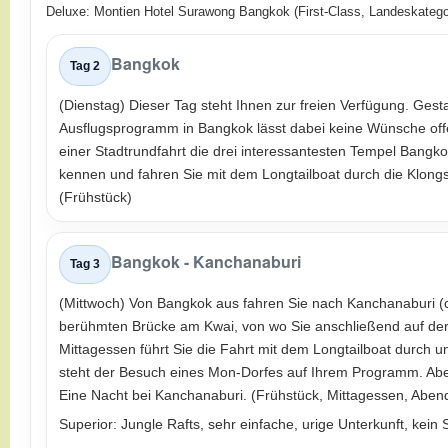
Deluxe: Montien Hotel Surawong Bangkok (First-Class, Landeskategor
Bangkok
Tag 2
(Dienstag) Dieser Tag steht Ihnen zur freien Verfügung. Gestal
Ausflugsprogramm in Bangkok lässt dabei keine Wünsche offe
einer Stadtrundfahrt die drei interessantesten Tempel Bangk
kennen und fahren Sie mit dem Longtailboat durch die Klong
(Frühstück)
Bangkok - Kanchanaburi
Tag 3
(Mittwoch) Von Bangkok aus fahren Sie nach Kanchanaburi (ca
berühmten Brücke am Kwai, von wo Sie anschließend auf de
Mittagessen führt Sie die Fahrt mit dem Longtailboat durch 
steht der Besuch eines Mon-Dorfes auf Ihrem Programm. Abe
Eine Nacht bei Kanchanaburi. (Frühstück, Mittagessen, Abe
Superior: Jungle Rafts, sehr einfache, urige Unterkunft, kei