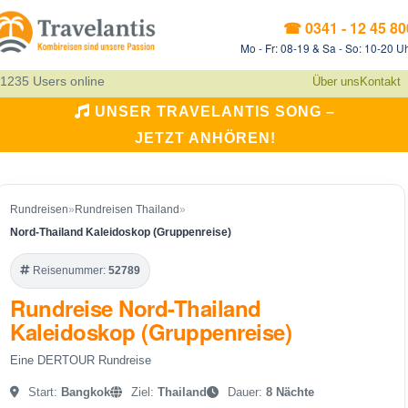
☎ 0341 - 12 45 80
Mo - Fr: 08-19 & Sa - So: 10-20 U
1235 Users online
Über uns
Kontakt
UNSER TRAVELANTIS SONG –
JETZT ANHÖREN!
Rundreisen
»
Rundreisen Thailand
»
Nord-Thailand Kaleidoskop (Gruppenreise)
Reisenummer:
52789
Rundreise Nord-Thailand
Kaleidoskop (Gruppenreise)
Eine DERTOUR Rundreise
Start:
Bangkok
Ziel:
Thailand
Dauer:
8 Nächte