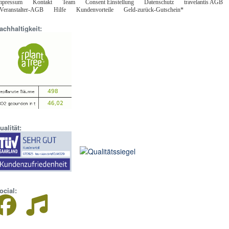
mpressum
Kontakt
Team
Consent Einstellung
Datenschutz
travelantis AGB
Veranstalter-AGB
Hilfe
Kundenvorteile
Geld-zurück-Gutschein*
achhaltigkeit:
ualität:
ocial: