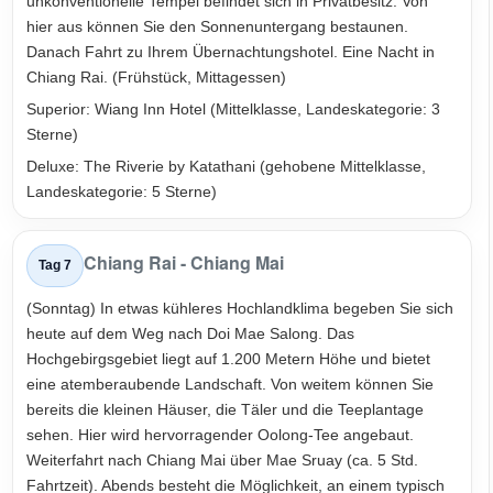
unkonventionelle Tempel befindet sich in Privatbesitz. Von
hier aus können Sie den Sonnenuntergang bestaunen.
Danach Fahrt zu Ihrem Übernachtungshotel. Eine Nacht in
Chiang Rai. (Frühstück, Mittagessen)
Superior: Wiang Inn Hotel (Mittelklasse, Landeskategorie: 3
Sterne)
Deluxe: The Riverie by Katathani (gehobene Mittelklasse,
Landeskategorie: 5 Sterne)
Chiang Rai - Chiang Mai
Tag 7
(Sonntag) In etwas kühleres Hochlandklima begeben Sie sich
heute auf dem Weg nach Doi Mae Salong. Das
Hochgebirgsgebiet liegt auf 1.200 Metern Höhe und bietet
eine atemberaubende Landschaft. Von weitem können Sie
bereits die kleinen Häuser, die Täler und die Teeplantage
sehen. Hier wird hervorragender Oolong-Tee angebaut.
Weiterfahrt nach Chiang Mai über Mae Sruay (ca. 5 Std.
Fahrtzeit). Abends besteht die Möglichkeit, an einem typisch