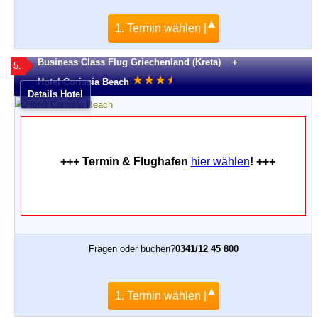
1. Termin wählen |
Business Class Flug Griechenland (Kreta) +
5.
★
★
★
★
★
Hotel Corissia Beach
Details Hotel
+++ Termin & Flughafen
hier wählen
! +++
Fragen oder buchen?
0341/12 45 800
1. Termin wählen |