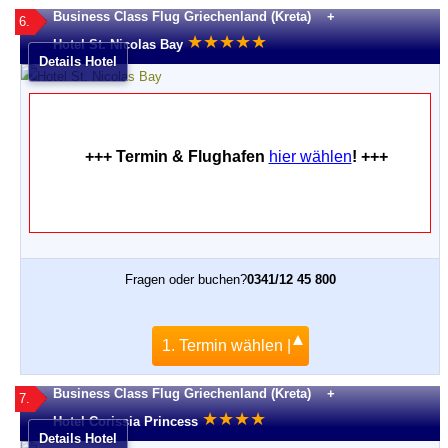
Business Class Flug Griechenland (Kreta) +
6.
★
★
★
★
★
Hotel St. Nicolas Bay
Details Hotel
+++ Termin & Flughafen
hier wählen
! +++
Fragen oder buchen?
0341/12 45 800
1. Termin wählen |
Business Class Flug Griechenland (Kreta) +
7.
★
★
★
★
Hotel Corissia Princess
Details Hotel