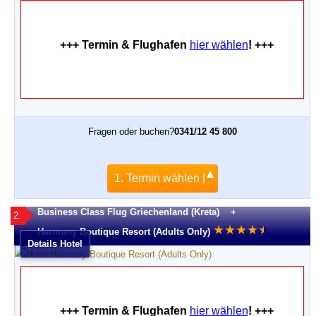
+++ Termin & Flughafen
hier wählen
! +++
Fragen oder buchen?
0341/12 45 800
1. Termin wählen |
Business Class Flug Griechenland (Kreta) +
2.
★
★
★
★
★
★
Harmony Boutique Resort (Adults Only)
Details Hotel
+++ Termin & Flughafen
hier wählen
! +++