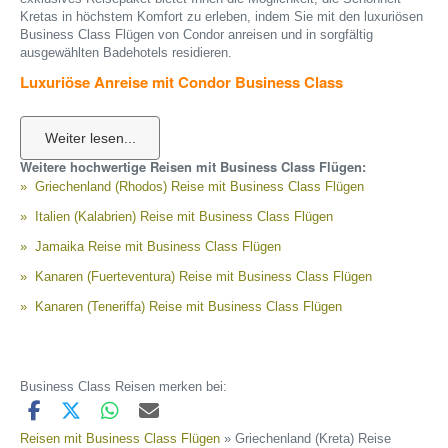
Kretas in höchstem Komfort zu erleben, indem Sie mit den luxuriösen
Business Class Flügen von Condor anreisen und in sorgfältig
ausgewählten Badehotels residieren.
Luxuriöse Anreise mit Condor Business Class
Beginnen Sie Ihre Reise mit einem unvergleichlichen Flugerlebnis in der
Business Class von Condor. Genießen Sie den erstklassigen Service,
der Ihnen vom Moment des Einsteigens bis zur Ankunft auf Kreta zur
Verfügung steht. In der Business Class können Sie sich auf geräumige
Weitere hochwertige Reisen mit Business Class Flügen:
Sitze mit großzügiger Beinfreiheit, exquisite Menüangebote und Zugang
Griechenland (Rhodos) Reise mit Business Class Flügen
zu exklusiven Lounges freuen. Jeder Flug ist darauf ausgelegt, Ihnen
Entspannung und Komfort zu bieten, sodass Sie erfrischt und bereit für
Italien (Kalabrien) Reise mit Business Class Flügen
Ihre Abenteuer auf Kreta ankommen.
Jamaika Reise mit Business Class Flügen
Warum Business Class?
Komfortable, geräumige Sitze mit extra Beinfreiheit
Kanaren (Fuerteventura) Reise mit Business Class Flügen
Gourmet-Menüs und erlesene Getränke
Priorität beim Check-in und Boarding
Kanaren (Teneriffa) Reise mit Business Class Flügen
Exklusiver Zugang zu Condors Business Lounges
Bordunterhaltung auf höchstem Niveau
Entspannen in ausgewählten Badehotels auf Kreta
Business Class Reisen merken bei:
Kreta bietet eine Vielzahl an exquisiten Badehotels, die für jeden
Geschmack etwas bereithalten. Unsere ausgewählten Hotels zeichnen
sich nicht nur durch ihre hervorragende Lage in der Nähe der schönsten
Reisen mit Business Class Flügen
» Griechenland (Kreta) Reise
Strände der Insel aus, sondern auch durch ihren exzellenten Service