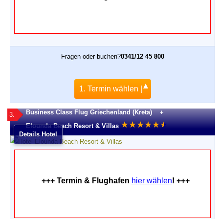
Fragen oder buchen?
0341/12 45 800
1. Termin wählen |
Business Class Flug Griechenland (Kreta) +
3.
★
★
★
★
★
★
★
Elounda Beach Resort & Villas
Details Hotel
+++ Termin & Flughafen
hier wählen
! +++