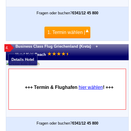
Fragen oder buchen?
0341/12 45 800
1. Termin wählen |
Business Class Flug Griechenland (Kreta) +
4.
★
★
★
★
★
★
Hotel Kriti Beach
Details Hotel
+++ Termin & Flughafen
hier wählen
! +++
Fragen oder buchen?
0341/12 45 800