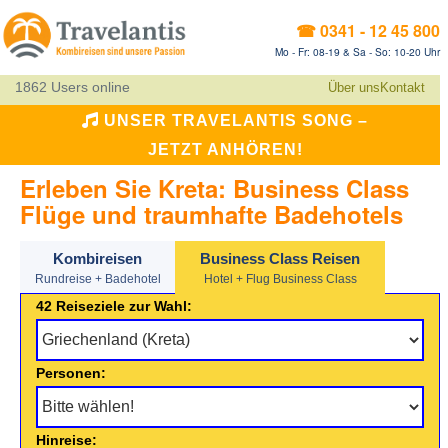
☎ 0341 - 12 45 800
Mo - Fr: 08-19 & Sa - So: 10-20 Uhr
1862 Users online
Über uns
Kontakt
UNSER TRAVELANTIS SONG –
JETZT ANHÖREN!
Erleben Sie Kreta: Business Class
Flüge und traumhafte Badehotels
Kombireisen
Business Class Reisen
Rundreise + Badehotel
Hotel + Flug Business Class
42 Reiseziele zur Wahl:
Personen:
Hinreise: