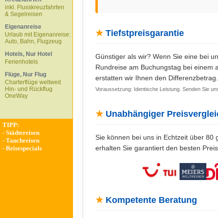
inkl. Flusskreuzfahrten
& Segelreisen
Eigenanreise
★
Tiefstpreisgarantie
Urlaub mit Eigenanreise:
Auto, Bahn, Flugzeug
Hotels, Nur Hotel
Günstiger als wir? Wenn Sie eine bei u
Ferienhotels
Rundreise am Buchungstag bei einem an
Flüge, Nur Flug
erstatten wir Ihnen den Differenzbetrag.
Charterflüge weltweit
Hin- und Rückflug
Voraussetzung: Identische Leistung. Senden Sie u
OneWay
★
Unabhängiger Preisverglei
TIPP:
-
Städtereisen
Sie können bei uns in Echtzeit über 80 
-
Tauchreisen
erhalten Sie garantiert den besten Prei
-
Reisespecials
★
Kompetente Beratung