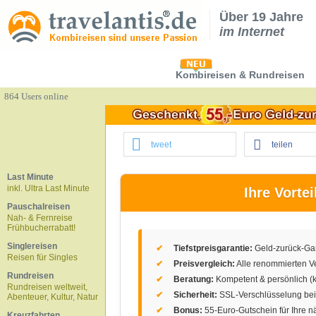
Über 19 Jahre
im Internet
Kombireisen & Rundreisen
864 Users online
tweet
teilen
Last Minute
inkl. Ultra Last Minute
Ihre Vortei
Pauschalreisen
Nah- & Fernreise
Frühbucherrabatt!
Singlereisen
✔
Tiefstpreisgarantie:
Geld-zurück-Gar
Reisen für Singles
✔
Preisvergleich:
Alle renommierten Ve
Rundreisen
✔
Beratung:
Kompetent & persönlich (k
Rundreisen weltweit,
✔
Sicherheit:
SSL-Verschlüsselung bei
Abenteuer, Kultur, Natur
✔
Bonus:
55-Euro-Gutschein für Ihre n
Kreuzfahrten