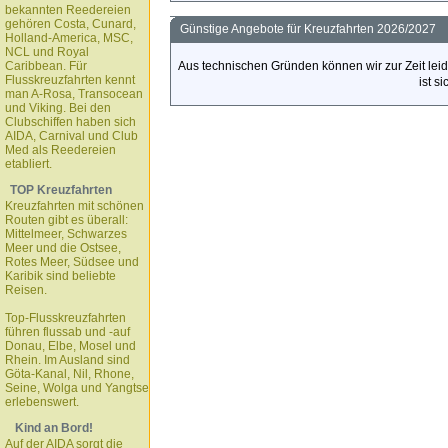
bekannten Reedereien
gehören Costa, Cunard,
Günstige Angebote für Kreuzfahrten 2026/2027
Holland-America, MSC,
NCL und Royal
Caribbean. Für
Aus technischen Gründen können wir zur Zeit leid
Flusskreuzfahrten kennt
ist s
man A-Rosa, Transocean
und Viking. Bei den
Clubschiffen haben sich
AIDA, Carnival und Club
Med als Reedereien
etabliert.
TOP Kreuzfahrten
Kreuzfahrten mit schönen
Routen gibt es überall:
Mittelmeer, Schwarzes
Meer und die Ostsee,
Rotes Meer, Südsee und
Karibik sind beliebte
Reisen.
Top-Flusskreuzfahrten
führen flussab und -auf
Donau, Elbe, Mosel und
Rhein. Im Ausland sind
Göta-Kanal, Nil, Rhone,
Seine, Wolga und Yangtse
erlebenswert.
Kind an Bord!
Auf der AIDA sorgt die