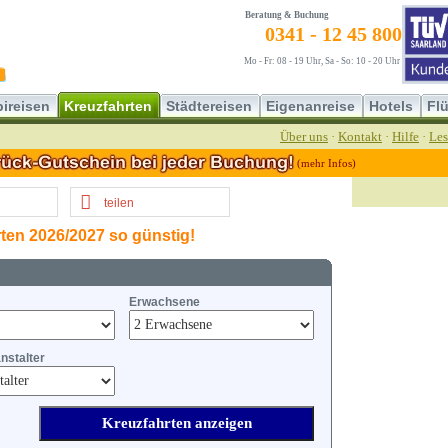
Beratung & Buchung
0341 - 12 45 800
Mo - Fr: 08 - 19 Uhr, Sa - So: 10 - 20 Uhr
ireisen
Kreuzfahrten
Städtereisen
Eigenanreise
Hotels
Fl
Über uns
·
Kontakt
·
Hilfe
·
Les
(mehr Infos)
teilen
ten 2026/2027 so günstig!
Erwachsene
nstalter