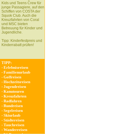
Kids und Teens Crew für
junge Passagiere, auf den
Schiffen von COSTA der
Squok Club. Auch die
Kreuzfahrten von Coral
und MSC bieten
Betreuung für Kinder und
Jugendliche.
Tipp: Kinderfestpreis und
Kinderrabatt prüfen!
TIPP:
-
Erlebnisreisen
-
Familienurlaub
-
Golfreisen
-
Hochzeitsreisen
-
Jugendreisen
-
Kanutouren
-
Kreuzfahrten
-
Radfahren
-
Rundreisen
-
Segelreisen
-
Skiurlaub
-
Städtereisen
-
Tauchreisen
-
Wanderreisen