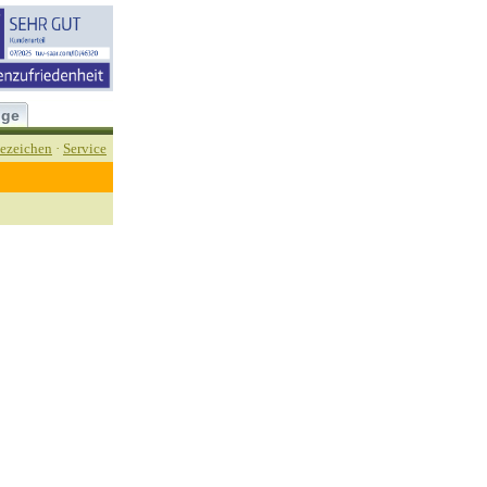
üge
ezeichen
·
Service