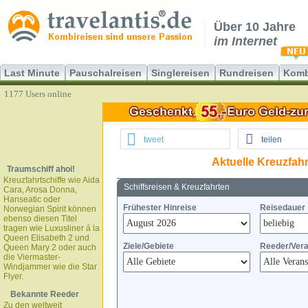
Über 10 Jahre
im Internet
Last Minute
Pauschalreisen
Singlereisen
Rundreisen
Komb
1177 Users online
tweet
teilen
Aktuelle Kreuzfahr
Traumschiff ahoi!
Kreuzfahrtschiffe wie Aida
Schiffsreisen & Kreuzfahrten
Cara, Arosa Donna,
Hanseatic oder
Frühester Hinreise
Reisedauer
Norwegian Spirit können
ebenso diesen Titel
tragen wie Luxusliner á la
Queen Elisabeth 2 und
Ziele/Gebiete
Reeder/Vera
Queen Mary 2 oder auch
die Viermaster-
Windjammer wie die Star
Flyer.
Bekannte Reeder
Zu den weltweit