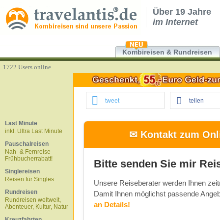
Über 19 Jahre
im Internet
Kombireisen & Rundreisen
1722 Users online
tweet
teilen
Last Minute
inkl. Ultra Last Minute
✉ Kontakt zum Onli
Pauschalreisen
Nah- & Fernreise
Frühbucherrabatt!
Bitte senden Sie mir Rei
Singlereisen
Reisen für Singles
Unsere Reiseberater werden Ihnen zeit
Rundreisen
Damit Ihnen möglichst passende Angeb
Rundreisen weltweit,
an Details!
Abenteuer, Kultur, Natur
Kreuzfahrten