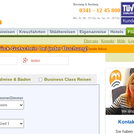
Beratung & Buchung
0341 - 12 45 800
Mo - Fr: 08 - 19 Uhr, Sa - So: 10 - 20 Uhr
ireisen
Kreuzfahrten
Städtereisen
Eigenanreise
Hotels
Fl
Über uns
·
Kontakt
·
Hilfe
·
Les
(mehr Infos)
teilen
dreise & Baden
Business Class Reisen
hsene/Zimmer
Wir sind
Kontak
Sie haben