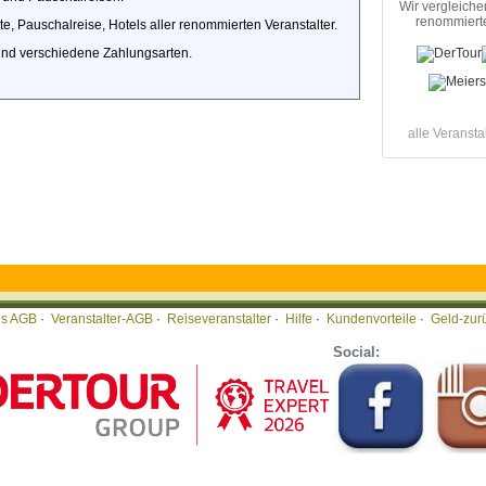
Wir vergleiche
renommierte
e, Pauschalreise, Hotels aller renommierten Veranstalter.
und verschiedene Zahlungsarten.
alle Veransta
tis AGB
·
Veranstalter-AGB
·
Reiseveranstalter
·
Hilfe
·
Kundenvorteile
·
Geld-zur
Social: