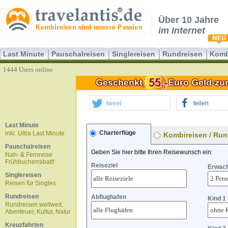
Über 10 Jahre
im Internet
Last Minute
Pauschalreisen
Singlereisen
Rundreisen
Komb
1444 Users online
tweet
teilen
Last Minute
Charterflüge
inkl. Ultra Last Minute
Kombireisen / Run
Pauschalreisen
Geben Sie hier bitte Ihren Reisewunsch ein:
Nah- & Fernreise
Frühbucherrabatt!
Reiseziel
Erwac
Singlereisen
Reisen für Singles
Rundreisen
Abflughafen
Kind 1
Rundreisen weltweit,
Abenteuer, Kultur, Natur
Kreuzfahrten