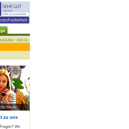
üge
ezeichen
·
Service
 für Sie da!
t zu uns
 Fragen? Wir