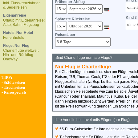
Kind 2
Frühester Abflug
inkl. Flusskreuzfahrten
& Segelreisen
Eigenanreise
Kind 3
Späteste Rückreise
Urlaub mit Eigenanreise:
Auto, Bahn, Flugzeug
Hotels, Nur Hotel
Reisedauer
Ferienhotels
Flüge, Nur Flug
Charterflüge weltweit
Hin- und Rückflug
Sind Charterflüge normale Flüge?
OneWay
Nur Flug & Charterflüge
Bei Charterflügen handelt es sich um Flüge, wel
Reisen, TUI, Thomas Cook, ITS oder FTI angebote
TIPP:
Fluggesellschaften (z. Bsp. Lufthansa) ganze Fl
-
Städtereisen
mit Unterkünften als Pauschalreisen verkauft oder 
-
Tauchreisen
klassischen Reisegebiete wie zum Beispiel Ägyp
-
Reisespecials
(Cancun) oder Thailand, Mauritius, Kuba. Bei der
dann einzeln hinzugebucht werden. Preislich ist de
ist die Preisschwankung geringer. Ein typisches Be
Ihre Vorteile bei travelantis Flügen (nur Flug)
55-Euro-Gutschein* für Ihre nächste bei travel
Tiefpreisgarantie für Flüge, Last Minute Reise