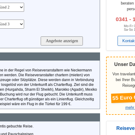
beraten
pers
0341 - 
Mo-Fr 
Sa-So 
Kontak
Unser D
che in der Regel von Reiseveranstaltern wie Neckermann
Von travelant
n werden. Die Reiseveranstalter chartern (mieten) von
bei Ihrer 
ugzeuge oder Sitzplätze. Diese werden dann in Verbindung
losgelöst von der Unterkunft als Charterflug. Ziel sind die
Reiseg
ten (Hurgahda, Sharm El Sheikh), Marokko (Agadir), Mexiko
 Buchung wird nur der Flug gebucht. Die Unterkunft muss
55 Euro 
r Charterflug oft günstiger als ein Linienflug. Gleichzeitig
ispiel wäre ein Flug in die Türkei für 199 €.
mehr 
antis gebuchte Reise.
Reiseve
n und Pauschalreisen.