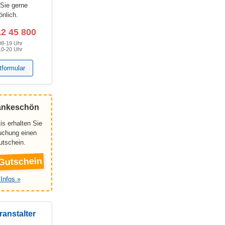
 Sie gerne
önlich.
12 45 800
08-19 Uhr
10-20 Uhr
tformular
ankeschön
is erhalten Sie
Buchung einen
utschein.
Gutschein
Infos »
ranstalter