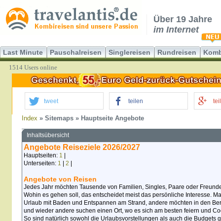
Über 19 Jahre
im Internet
Last Minute
Pauschalreisen
Singlereisen
Rundreisen
Komb
1514 Users online
tweet
teilen
tei
Index
» Sitemaps » Hauptseite Angebote
Inhaltsübersicht
Angebote Reiseziele 2026/2027
Hauptseiten:
1
|
Unterseiten:
1
|
2
|
Angebote von Reisen
Jedes Jahr möchten Tausende von Familien, Singles, Paare oder Freund
Wohin es gehen soll, das entscheidet meist das persönliche Interesse. 
Urlaub mit Baden und Entspannen am Strand, andere möchten in den Ber
und wieder andere suchen einen Ort, wo es sich am besten feiern und Coc
So sind natürlich sowohl die Urlaubsvorstellungen als auch die Budgets