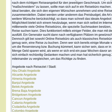
nach dem richtigen Reiseangebot für den jeweiligen Geschmack. Um sich 
"maßschneidern" zu lassen, sollte man sich auf in ein Reisebüro machen
ideal beraten, die sich den eigenen Wünschen annehmen und eine Rei
zusammenstellen. Dabei werden unter anderem das Preisbudget, die Art d
weitere Wünsche berücksichtigt, so dass man schnell das ideale Angebot 
Möglichkeit bietet sich einem heutzutage, wenn man sich selbst im Interne
mittlerweile viele Online Reisebüros, die spezielle Suchmasken besitzen,
Reise suchen kann. Dies funktioniert mittels einiger Felder, die man mi
ausfüllt. Ein Generator sucht dann nach verfügbaren Plätzen im gewünsc
Dennoch gilt bei sowohl Online Reisebüro als auch klassisches Reisebüro:
genug sein, eine Reise zu buchen. Denn wer sich bereits einige Monat
um die Reservierung bzw. Buchung kümmert, kann sicher sein, dass er in
Menge Geld sparen wird, als wenn er sich erst ein paar Wochen davor an
sich einfach rechtzeitig Gedanken machen und man hat sicherlich genug 
miteinander zu vergleichen, um das Richtige zu finden.
Angebote nach Reiseziel / Stadt:
Abu Dhabi Angebote
Alicante Angebote
Almeria Angebote
Banjul Angebote
Belek Angebote
Brena Baja Angebote
Bridgetown Angebote
Cancun Angebote
Catania Angebote
Ciutadella Angebote
Colombo Angebote