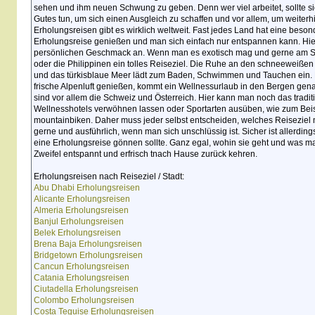
sehen und ihm neuen Schwung zu geben. Denn wer viel arbeitet, sollte s
Gutes tun, um sich einen Ausgleich zu schaffen und vor allem, um weiterh
Erholungsreisen gibt es wirklich weltweit. Fast jedes Land hat eine beso
Erholungsreise genießen und man sich einfach nur entspannen kann. Hie
persönlichen Geschmack an. Wenn man es exotisch mag und gerne am Stra
oder die Philippinen ein tolles Reiseziel. Die Ruhe an den schneeweißen
und das türkisblaue Meer lädt zum Baden, Schwimmen und Tauchen ein. F
frische Alpenluft genießen, kommt ein Wellnessurlaub in den Bergen genau 
sind vor allem die Schweiz und Österreich. Hier kann man noch das tradit
Wellnesshotels verwöhnen lassen oder Sportarten ausüben, wie zum Beisp
mountainbiken. Daher muss jeder selbst entscheiden, welches Reiseziel
gerne und ausführlich, wenn man sich unschlüssig ist. Sicher ist allerdin
eine Erholungsreise gönnen sollte. Ganz egal, wohin sie geht und was m
Zweifel entspannt und erfrisch tnach Hause zurück kehren.
Erholungsreisen nach Reiseziel / Stadt:
Abu Dhabi Erholungsreisen
Alicante Erholungsreisen
Almeria Erholungsreisen
Banjul Erholungsreisen
Belek Erholungsreisen
Brena Baja Erholungsreisen
Bridgetown Erholungsreisen
Cancun Erholungsreisen
Catania Erholungsreisen
Ciutadella Erholungsreisen
Colombo Erholungsreisen
Costa Teguise Erholungsreisen