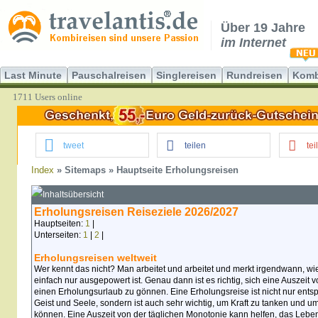
Über 19 Jahre
im Internet
Last Minute
Pauschalreisen
Singlereisen
Rundreisen
Komb
1711 Users online
tweet
teilen
tei
Index
» Sitemaps » Hauptseite Erholungsreisen
Inhaltsübersicht
Erholungsreisen Reiseziele 2026/2027
Hauptseiten:
1
|
Unterseiten:
1
|
2
|
Erholungsreisen weltweit
Wer kennt das nicht? Man arbeitet und arbeitet und merkt irgendwann, wi
einfach nur ausgepowert ist. Genau dann ist es richtig, sich eine Auszeit 
einen Erholungsurlaub zu gönnen. Eine Erholungsreise ist nicht nur ent
Geist und Seele, sondern ist auch sehr wichtig, um Kraft zu tanken und um
können. Eine Auszeit von der täglichen Monotonie kann helfen, das Lebe