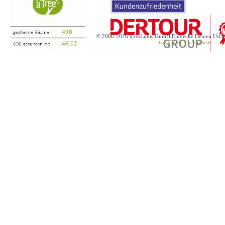
© 2006-2026 travelantis GmbH Entdecke Deinen Urla
travelantis als Startseite
-
tr