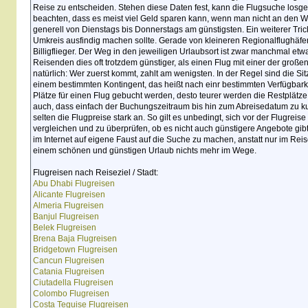
Reise zu entscheiden. Stehen diese Daten fest, kann die Flugsuche los
beachten, dass es meist viel Geld sparen kann, wenn man nicht an den W
generell von Dienstags bis Donnerstags am günstigsten. Ein weiterer Tric
Umkreis ausfindig machen sollte. Gerade von kleineren Regionalflughäfe
Billigflieger. Der Weg in den jeweiligen Urlaubsort ist zwar manchmal et
Reisenden dies oft trotzdem günstiger, als einen Flug mit einer der großen 
natürlich: Wer zuerst kommt, zahlt am wenigsten. In der Regel sind die S
einem bestimmten Kontingent, das heißt nach einr bestimmten Verfügbark
Plätze für einen Flug gebucht werden, desto teurer werden die Restplätz
auch, dass einfach der Buchungszeitraum bis hin zum Abreisedatum zu kur
selten die Flugpreise stark an. So gilt es unbedingt, sich vor der Flugreis
vergleichen und zu überprüfen, ob es nicht auch günstigere Angebote gib
im Internet auf eigene Faust auf die Suche zu machen, anstatt nur im Re
einem schönen und günstigen Urlaub nichts mehr im Wege.
Flugreisen nach Reiseziel / Stadt:
Abu Dhabi Flugreisen
Alicante Flugreisen
Almeria Flugreisen
Banjul Flugreisen
Belek Flugreisen
Brena Baja Flugreisen
Bridgetown Flugreisen
Cancun Flugreisen
Catania Flugreisen
Ciutadella Flugreisen
Colombo Flugreisen
Costa Teguise Flugreisen