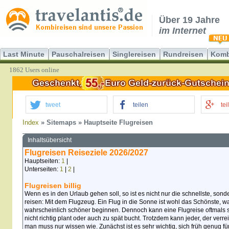
Über 19 Jahre
im Internet
Last Minute
Pauschalreisen
Singlereisen
Rundreisen
Komb
1862 Users online
tweet
teilen
tei
Index
» Sitemaps » Hauptseite Flugreisen
Inhaltsübersicht
Flugreisen Reiseziele 2026/2027
Hauptseiten:
1
|
Unterseiten:
1
|
2
|
Flugreisen billig
Wenn es in den Urlaub gehen soll, so ist es nicht nur die schnellste, so
reisen: Mit dem Flugzeug. Ein Flug in die Sonne ist wohl das Schönste, w
wahrscheinlich schöner beginnen. Dennoch kann eine Flugreise oftmals 
nicht richtig plant oder auch zu spät bucht. Trotzdem kann jeder, der verr
man muss nur wissen wie. Zunächst ist es sehr wichtig, sich früh genug fü