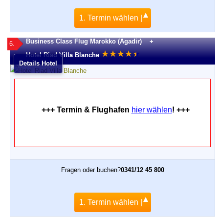
1. Termin wählen |
Business Class Flug Marokko (Agadir) +
6.
★
★
★
★
★
★
Hotel Riad Villa Blanche
Details Hotel
+++ Termin & Flughafen
hier wählen
! +++
Fragen oder buchen?
0341/12 45 800
1. Termin wählen |