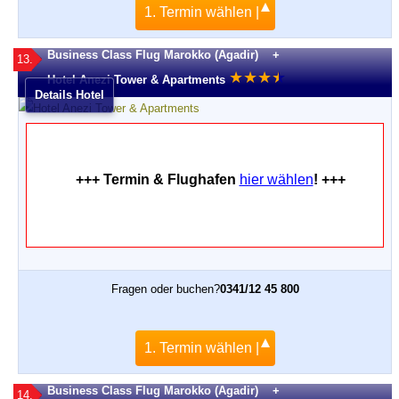
1. Termin wählen |
Business Class Flug Marokko (Agadir) +
13.
★
★
★
★
★
Hotel Anezi Tower & Apartments
Details Hotel
+++ Termin & Flughafen
hier wählen
! +++
Fragen oder buchen?
0341/12 45 800
1. Termin wählen |
Business Class Flug Marokko (Agadir) +
14.