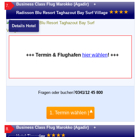
Business Class Flug Marokko (Agadir) +
7.
★
★
★
★
Radisson Blu Resort Taghazout Bay Surf Village
Details Hotel
+++ Termin & Flughafen
hier wählen
! +++
Fragen oder buchen?
0341/12 45 800
1. Termin wählen |
Business Class Flug Marokko (Agadir) +
8.
★
★
★
★
Hotel Timoulay