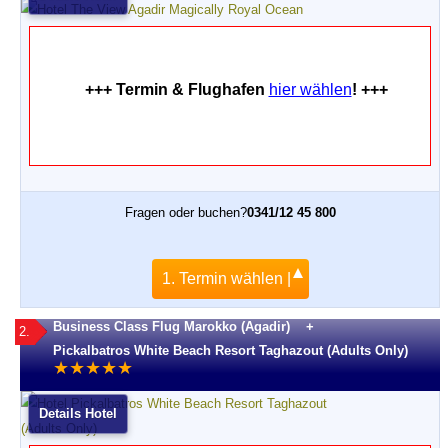
+++ Termin & Flughafen
hier wählen
! +++
Fragen oder buchen?
0341/12 45 800
1. Termin wählen |
Business Class Flug Marokko (Agadir) +
2.
Pickalbatros White Beach Resort Taghazout (Adults Only)
★
★
★
★
★
Details Hotel