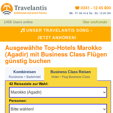
☎ 0341 - 12 45 800
Mo - Fr: 08-19 & Sa - So: 10-20 Uhr
1456 Users online
Über uns
Kontakt
UNSER TRAVELANTIS SONG –
JETZT ANHÖREN!
Ausgewählte Top-Hotels Marokko
(Agadir) mit Business Class Flügen
günstig buchen
Kombireisen
Business Class Reisen
Rundreise + Badehotel
Hotel + Flug Business Class
42 Reiseziele zur Wahl:
Personen: