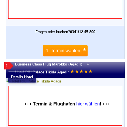
Fragen oder buchen?
0341/12 45 800
1. Termin wählen |
Business Class Flug Marokko (Agadir) +
4.
★
★
★
★
★
Hotel RIU Palace Tikida Agadir
Details Hotel
+++ Termin & Flughafen
hier wählen
! +++