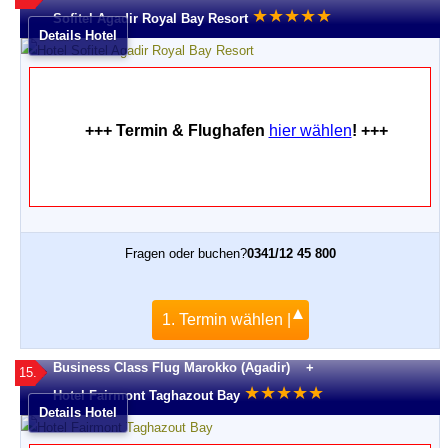
★
★
★
★
★
Sofitel Agadir Royal Bay Resort
Details Hotel
+++ Termin & Flughafen
hier wählen
! +++
Fragen oder buchen?
0341/12 45 800
1. Termin wählen |
Business Class Flug Marokko (Agadir) +
15.
★
★
★
★
★
Hotel Fairmont Taghazout Bay
Details Hotel