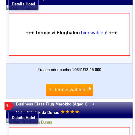
Details Hotel
+++ Termin & Flughafen
hier wählen
! +++
Fragen oder buchen?
0341/12 45 800
1. Termin wählen |
Business Class Flug Marokko (Agadir) +
9.
★
★
★
★
Hotel RIU Tikida Dunas
Details Hotel