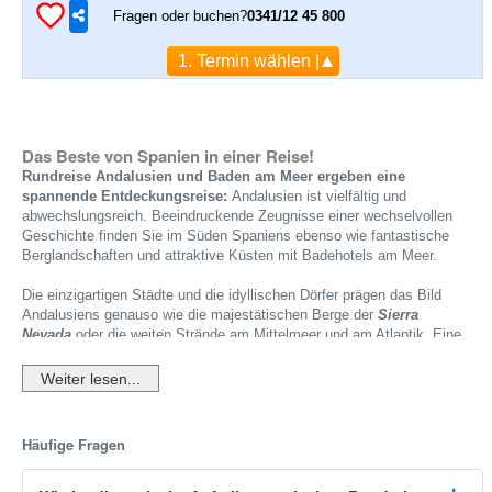
Fragen oder buchen?
0341/12 45 800
1. Termin wählen |
Das Beste von Spanien in einer Reise!
Rundreise Andalusien und Baden am Meer ergeben eine
spannende Entdeckungsreise:
Andalusien ist vielfältig und
abwechslungsreich. Beeindruckende Zeugnisse einer wechselvollen
Geschichte finden Sie im Süden Spaniens ebenso wie fantastische
Berglandschaften und attraktive Küsten mit Badehotels am Meer.
Die einzigartigen Städte und die idyllischen Dörfer prägen das Bild
Andalusiens genauso wie die majestätischen Berge der
Sierra
Nevada
oder die weiten Strände am Mittelmeer und am Atlantik. Eine
Kombireise, die spannende Entdeckungen und ausgiebige Erholung in
einem Strandhotel am Meer miteinander verbindet, ist deshalb eine
ideale Möglichkeit, Andalusien und seine Attraktionen auf einzigartige Art
und Weise zu erleben. Unvergessliche Entdeckungsreise und
entspanntes Baden am Meer, eine perfekte Reisekombi.
Häufige Fragen
Reiseverlauf Andalusien Rundreise