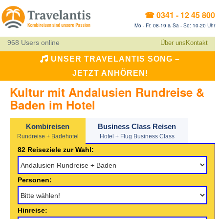
☎ 0341 - 12 45 800
Mo - Fr: 08-19 & Sa - So: 10-20 Uhr
968 Users online
Über uns
Kontakt
UNSER TRAVELANTIS SONG –
JETZT ANHÖREN!
Kultur mit Andalusien Rundreise &
Baden im Hotel
Kombireisen
Business Class Reisen
Rundreise + Badehotel
Hotel + Flug Business Class
82 Reiseziele zur Wahl:
Personen:
Hinreise: