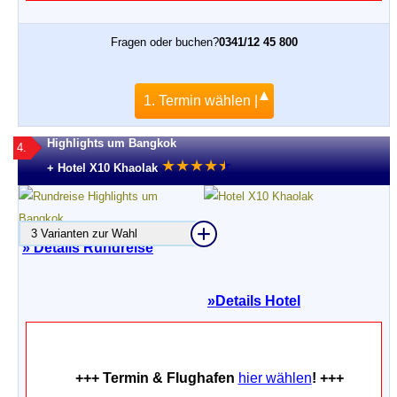
Fragen oder buchen?
0341/12 45 800
1. Termin wählen |
Highlights um Bangkok
4.
★
★
★
★
★
★
+ Hotel X10 Khaolak
3 Varianten zur Wahl
» Details Rundreise
»
Details Hotel
+++ Termin & Flughafen
hier wählen
! +++