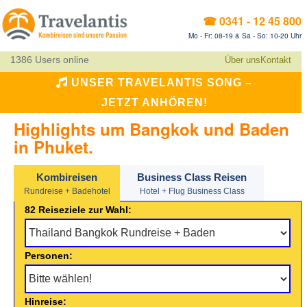
☎ 0341 - 12 45 800
Mo - Fr: 08-19 & Sa - So: 10-20 Uhr
1386 Users online
Über uns
Kontakt
UNSER TRAVELANTIS SONG –
JETZT ANHÖREN!
Highlights um Bangkok und Baden
in Phuket.
Kombireisen
Business Class Reisen
Rundreise + Badehotel
Hotel + Flug Business Class
82 Reiseziele zur Wahl:
Personen:
Hinreise: