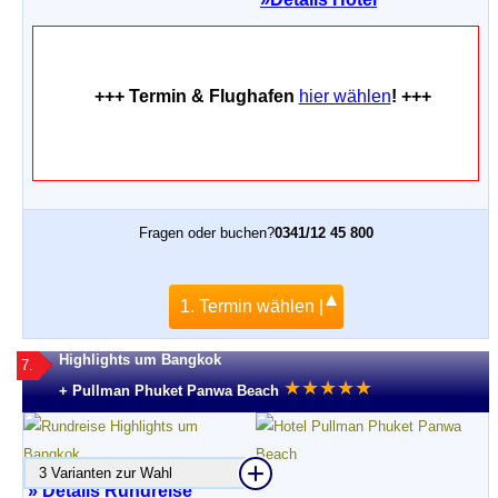
+++ Termin & Flughafen
hier wählen
! +++
Fragen oder buchen?
0341/12 45 800
1. Termin wählen |
Highlights um Bangkok
7.
★
★
★
★
★
+ Pullman Phuket Panwa Beach
3 Varianten zur Wahl
» Details Rundreise