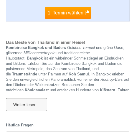
1. Termin wählen |
Das Beste von Thailand in einer Reise!
Kombireise Bangkok und Baden:
Goldene Tempel
und grüne Oase,
glitzernde
Millionenmetropole
und traditionsreiche
Hauptstadt:
Bangkok
ist ein wirbelnder Schmelztiegel an Eindrücken
und Bildern. Erleben Sie auf der Kombireise Bangkok und Baden die
pulsierende Metropole, das Zentrum von Thailand, und
die
Traumstrände
unter Palmen auf
Koh Samui
. In Bangkok erleben
Sie den unvergleichlichen Panoramablick von einer der
Rooftop-Bars
auf
den Dächern der Wolkenkratzer. Bestaunen Sie den
prächtigen
Königspalast
und entdecken Hunderte von
Klöstern
. Fahren
Sie mit einem der flachen Boote über den
San-Sap-Kanal
durch die
Altstadt, wo auf den Straßenmärkten zwischen kleinen Hütten exotische
Früchte angeboten werden. Die interessantesten Restaurants finden Sie
in der
Sukhumvit Road
, und am Abend lassen Sie sich durch die Bars
der
Khao San Road
treiben. Entdecken Sie die Hauptstadt von Thailand
mit unserer Reisekombi - ein intensives und unvergessliches
Häufige Fragen
Reiseerlebnis!