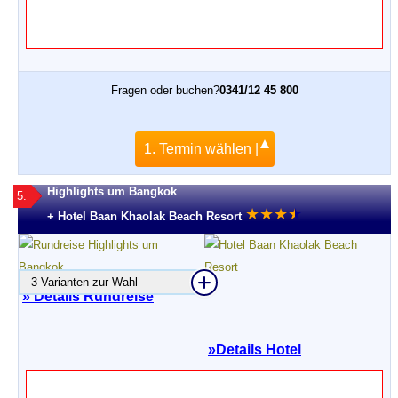
Fragen oder buchen?
0341/12 45 800
1. Termin wählen |
Highlights um Bangkok
5.
★
★
★
★
★
+ Hotel Baan Khaolak Beach Resort
3 Varianten zur Wahl
» Details Rundreise
»
Details Hotel