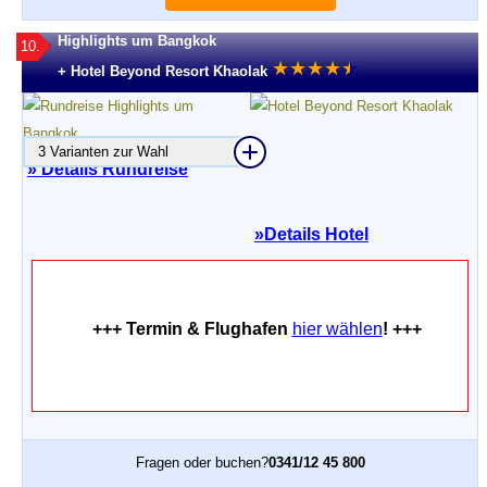
Highlights um Bangkok
10.
★
★
★
★
★
★
+ Hotel Beyond Resort Khaolak
3 Varianten zur Wahl
» Details Rundreise
»
Details Hotel
+++ Termin & Flughafen
hier wählen
! +++
Fragen oder buchen?
0341/12 45 800