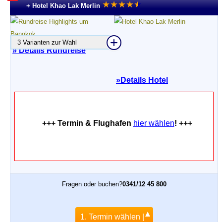
★
★
★
★
★
★
+ Hotel Khao Lak Merlin
3 Varianten zur Wahl
» Details Rundreise
»
Details Hotel
+++ Termin & Flughafen
hier wählen
! +++
Fragen oder buchen?
0341/12 45 800
1. Termin wählen |