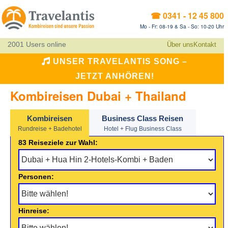
☎ 0341 - 12 45 800
Mo - Fr: 08-19 & Sa - So: 10-20 Uhr
2001 Users online
Über uns
Kontakt
UNSER TRAVELANTIS SONG –
JETZT ANHÖREN!
Kombireisen Dubai + Thailand
Kombireisen
Business Class Reisen
Rundreise + Badehotel
Hotel + Flug Business Class
83 Reiseziele zur Wahl:
Personen:
Hinreise: