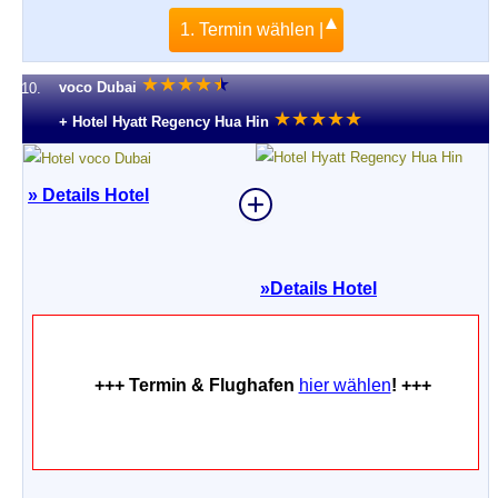
1. Termin wählen |
★
★
★
★
★
★
voco Dubai
10.
★
★
★
★
★
+ Hotel Hyatt Regency Hua Hin
» Details Hotel
»
Details Hotel
+++ Termin & Flughafen
hier wählen
! +++