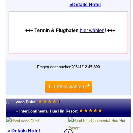
»
Details Hotel
+++ Termin & Flughafen
hier wählen
! +++
Fragen oder buchen?
0341/12 45 800
1. Termin wählen |
★
★
★
★
★
★
voco Dubai
7.
★
★
★
★
★
+ InterContinental Hua Hin Resort
» Details Hotel