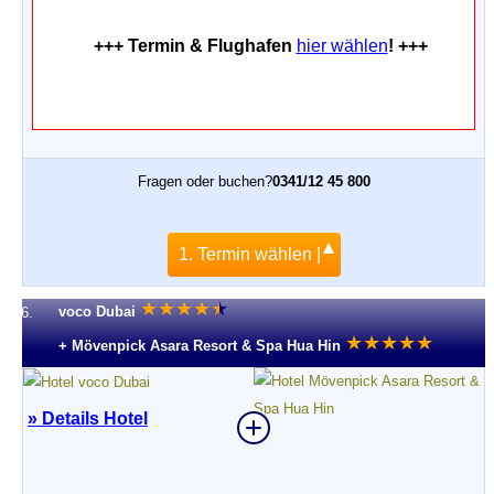
+++ Termin & Flughafen
hier wählen
! +++
Fragen oder buchen?
0341/12 45 800
1. Termin wählen |
★
★
★
★
★
★
voco Dubai
6.
★
★
★
★
★
+ Mövenpick Asara Resort & Spa Hua Hin
» Details Hotel