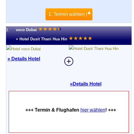
1. Termin wählen |
★
★
★
★
★
★
voco Dubai
3.
★
★
★
★
★
+ Hotel Dusit Thani Hua Hin
» Details Hotel
»
Details Hotel
+++ Termin & Flughafen
hier wählen
! +++