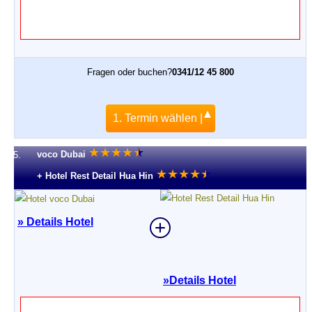
Fragen oder buchen?
0341/12 45 800
1. Termin wählen |
★
★
★
★
★
★
voco Dubai
5.
★
★
★
★
★
★
+ Hotel Rest Detail Hua Hin
» Details Hotel
»
Details Hotel