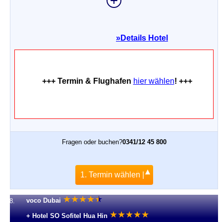
»
Details Hotel
+++ Termin & Flughafen
hier wählen
! +++
Fragen oder buchen?
0341/12 45 800
1. Termin wählen |
★
★
★
★
★
★
voco Dubai
8.
★
★
★
★
★
+ Hotel SO Sofitel Hua Hin