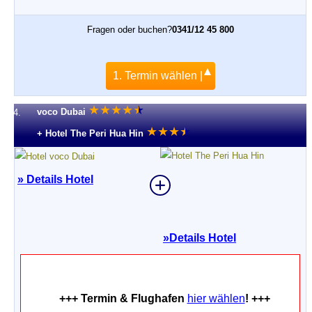
Fragen oder buchen?
0341/12 45 800
1. Termin wählen |
★
★
★
★
★
★
voco Dubai
4.
★
★
★
★
★
+ Hotel The Peri Hua Hin
» Details Hotel
»
Details Hotel
+++ Termin & Flughafen
hier wählen
! +++