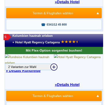
»
Details Hotel
Termin & Flughafen wählen
Fragen oder buchen?
0341/12 45 800
Kolumbien hautnah erleben
9.
★
★
★
★
★
★
+ Hotel Hyatt Regency Cartagena
Mit Flex-Option sorgenfrei buchen!
2 Varianten zur Wahl
» Details Rundreise
»
Details Hotel
Termin & Flughafen wählen
Fragen oder buchen?