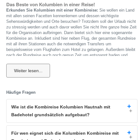
Das Beste von Kolumbien in einer Reise!
Erkunden Sie Kolumbien mit einer Kombireise:
Sie wollen ein Land
mit allen seinen Facetten kennenlernen und dessen wichtigste
Sehenswürdigkeiten und Orte besuchen? Trotzdem soll der Urlaub nicht
zu stressig werden und auch davor wollen Sie nicht Ihre ganze freie Zeit
für die Organisation aufbringen. Dann bietet sich hier eine sogenannte
Kombireise an. Inkludiert sind hier neben Flug, der gesamten Rundreise
mit all ihren Stationen auch die notwendigen Transfers um
beispielsweise vom Flughafen zum Hotel zu gelangen. Außerdem bleibt
nach der Rundreise auch noch genug Zeit um entspannt baden und
relaxen zu können.
Kolumbien, das am Pazifischen Ozean liegt, eignet sich bestens für
eine solche Rundreise. Das Land hat mit seinen knapp 48 Millionen
Einwohnern ungefähr eine Fläche wie Frankreich. Ausgangspunkt der
Kolumbien Kombireise ist die Hauptstadt
Bogotá
, die gleichzeitig auch
Häufige Fragen
das Zentrum des Landes ist. Bei dem ersten Besuch der Stadt werden
Sie kurz in die Kolonialzeit versetzt, denn viele Einflüsse der
spanischen Eroberer sind auch heute noch deutlich sichtbar. Das
Wie ist die Kombireise Kolumbien Hautnah mit
Goldmuseum
ist eines der Highlights der Stadt, das am zweiten Tag Teil
Badehotel grundsätzlich aufgebaut?
der Kolumbien Rundreise ist.
Auch ein Blick von oben sollten Sie sich nicht entgehen lassen. Am
Für wen eignet sich die Kolumbien Kombireise mit
besten ist
Bogotá
vom
Hausberg Montserrate
aus zu sehen. Am
zweiten Tag haben Sie hier ausreichend Gelegenheit um schöne