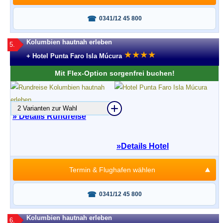
Fragen oder buchen?
0341/12 45 800
Kolumbien hautnah erleben
5.
★
★
★
★
+ Hotel Punta Faro Isla Múcura
Mit Flex-Option sorgenfrei buchen!
2 Varianten zur Wahl
» Details Rundreise
»
Details Hotel
Termin & Flughafen wählen
Fragen oder buchen?
0341/12 45 800
Kolumbien hautnah erleben
6.