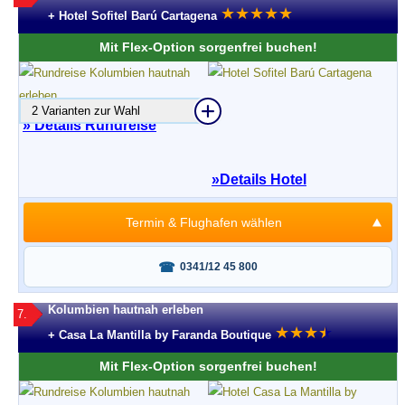
★
★
★
★
★
+ Hotel Sofitel Barú Cartagena
Mit Flex-Option sorgenfrei buchen!
2 Varianten zur Wahl
» Details Rundreise
»
Details Hotel
Termin & Flughafen wählen
Fragen oder buchen?
0341/12 45 800
Kolumbien hautnah erleben
7.
★
★
★
★
★
+ Casa La Mantilla by Faranda Boutique
Mit Flex-Option sorgenfrei buchen!