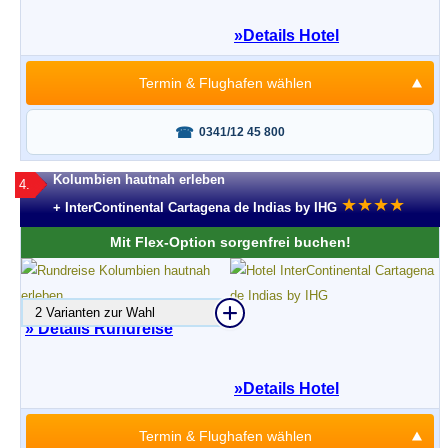
»
Details Hotel
Termin & Flughafen wählen
Fragen oder buchen?
0341/12 45 800
Kolumbien hautnah erleben
4.
★
★
★
★
+ InterContinental Cartagena de Indias by IHG
Mit Flex-Option sorgenfrei buchen!
2 Varianten zur Wahl
» Details Rundreise
»
Details Hotel
Termin & Flughafen wählen