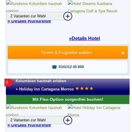
2 Varianten zur Wahl
» Details Rundreise
»
Details Hotel
Termin & Flughafen wählen
Fragen oder buchen?
0341/12 45 800
Kolumbien hautnah erleben
3.
★
★
★
★
+ Holiday Inn Cartagena Morros
Mit Flex-Option sorgenfrei buchen!
2 Varianten zur Wahl
» Details Rundreise