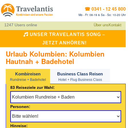
☎ 0341 - 12 45 800
Mo - Fr: 08-19 & Sa - So: 10-20 Uhr
1247 Users online
Über uns
Kontakt
UNSER TRAVELANTIS SONG –
JETZT ANHÖREN!
Urlaub Kolumbien: Kolumbien
Hautnah + Badehotel
Kombireisen
Business Class Reisen
Rundreise + Badehotel
Hotel + Flug Business Class
83 Reiseziele zur Wahl:
Personen:
Hinreise: