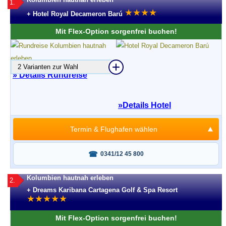
1.
★
★
★
★
+ Hotel Royal Decameron Barú
Mit Flex-Option sorgenfrei buchen!
2 Varianten zur Wahl
» Details Rundreise
»
Details Hotel
Termin & Flughafen wählen
Fragen oder buchen?
0341/12 45 800
Kolumbien hautnah erleben
2.
+ Dreams Karibana Cartagena Golf & Spa Resort
★
★
★
★
★
Mit Flex-Option sorgenfrei buchen!