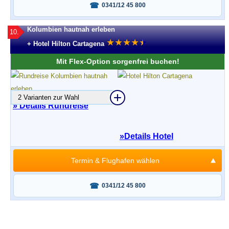
0341/12 45 800
Kolumbien hautnah erleben
10.
★
★
★
★
★
★
+ Hotel Hilton Cartagena
Mit Flex-Option sorgenfrei buchen!
2 Varianten zur Wahl
» Details Rundreise
»
Details Hotel
Termin & Flughafen wählen
Fragen oder buchen?
0341/12 45 800