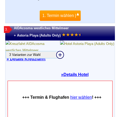
1. Termin wählen |
AIDAcosma westliches Mittelmeer
3.
★
★
★
★
★
★
+ Astoria Playa (Adults Only)
3 Varianten zur Wahl
» Details Kreuzfahrt
»
Details Hotel
+++ Termin & Flughafen
hier wählen
! +++