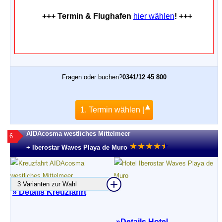
+++ Termin & Flughafen
hier wählen
! +++
Fragen oder buchen?
0341/12 45 800
1. Termin wählen |
AIDAcosma westliches Mittelmeer
6.
★
★
★
★
★
★
+ Iberostar Waves Playa de Muro
3 Varianten zur Wahl
» Details Kreuzfahrt
»
Details Hotel