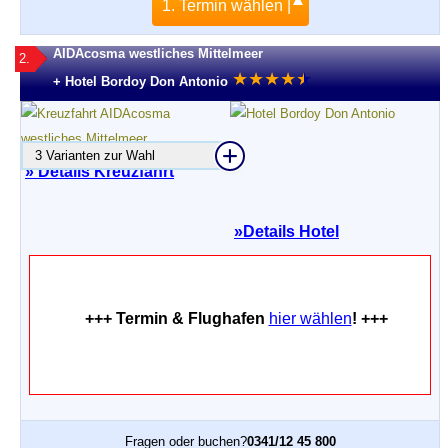
1. Termin wählen |
AIDAcosma westliches Mittelmeer
2.
★
★
★
★
★
★
+ Hotel Bordoy Don Antonio
3 Varianten zur Wahl
» Details Kreuzfahrt
»
Details Hotel
+++ Termin & Flughafen
hier wählen
! +++
Fragen oder buchen?
0341/12 45 800