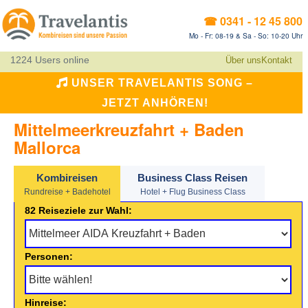
☎ 0341 - 12 45 800
Mo - Fr: 08-19 & Sa - So: 10-20 Uhr
1224 Users online
Über uns
Kontakt
UNSER TRAVELANTIS SONG –
JETZT ANHÖREN!
Mittelmeerkreuzfahrt + Baden
Mallorca
Kombireisen
Business Class Reisen
Rundreise + Badehotel
Hotel + Flug Business Class
82 Reiseziele zur Wahl:
Personen:
Hinreise: