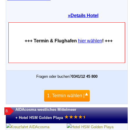
»
Details Hotel
+++ Termin & Flughafen
hier wählen
! +++
Fragen oder buchen?
0341/12 45 800
1. Termin wählen |
AIDAcosma westliches Mittelmeer
8.
★
★
★
★
★
★
+ Hotel HSM Golden Playa