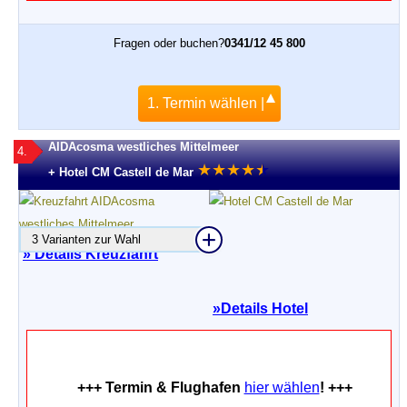
Fragen oder buchen?
0341/12 45 800
1. Termin wählen |
AIDAcosma westliches Mittelmeer
4.
★
★
★
★
★
★
+ Hotel CM Castell de Mar
3 Varianten zur Wahl
» Details Kreuzfahrt
»
Details Hotel
+++ Termin & Flughafen
hier wählen
! +++