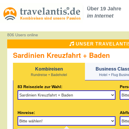
Über 19 Jahre
im Internet
806 Users online
UNSER TRAVELANTI
Sardinien Kreuzfahrt + Baden
Kombireisen
Business Clas
Rundreise + Badehotel
Hotel + Flug Busin
83 Reiseziele zur Wahl:
Pers
Hinreise:
Abfl