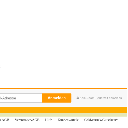
i:
Anmelden
Kein Spam · jederzeit abmelden
tis AGB
Veranstalter-AGB
Hilfe
Kundenvorteile
Geld-zurück-Gutschein*