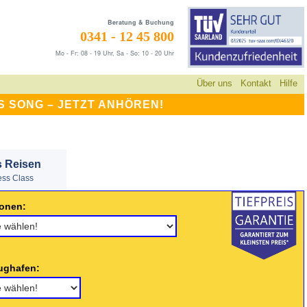
Beratung & Buchung
0341 - 12 45 800
Mo - Fr: 08 - 19 Uhr, Sa - So: 10 - 20 Uhr
Über uns
Kontakt
Hilfe
S SONG –
JETZT ANHÖREN!
s Reisen
ess Class
onen:
ughafen: