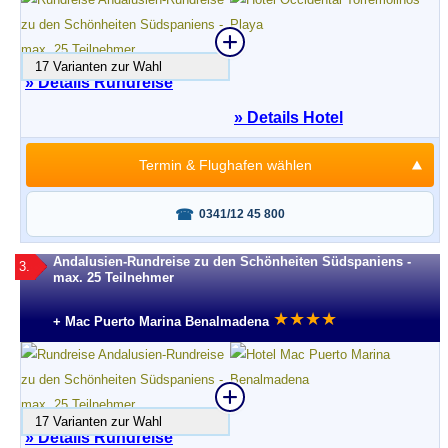
17 Varianten zur Wahl
» Details Rundreise
» Details Hotel
Termin & Flughafen wählen
Fragen oder buchen?
0341/12 45 800
Andalusien-Rundreise zu den Schönheiten Südspaniens -
3.
max. 25 Teilnehmer
★
★
★
★
+ Mac Puerto Marina Benalmadena
17 Varianten zur Wahl
» Details Rundreise