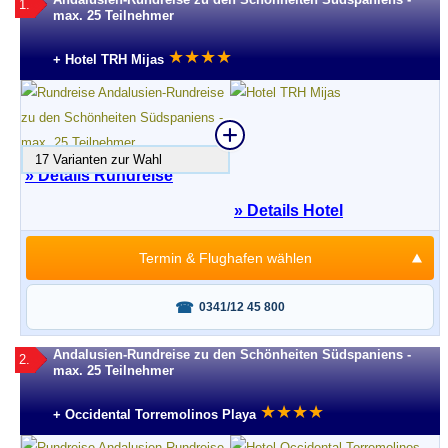
1.
max. 25 Teilnehmer
★
★
★
★
+ Hotel TRH Mijas
17 Varianten zur Wahl
» Details Rundreise
» Details Hotel
Termin & Flughafen wählen
Fragen oder buchen?
0341/12 45 800
Andalusien-Rundreise zu den Schönheiten Südspaniens -
2.
max. 25 Teilnehmer
★
★
★
★
+ Occidental Torremolinos Playa