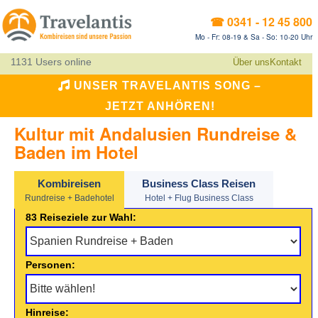
☎ 0341 - 12 45 800
Mo - Fr: 08-19 & Sa - So: 10-20 Uhr
1131 Users online
Über uns
Kontakt
UNSER TRAVELANTIS SONG –
JETZT ANHÖREN!
Kultur mit Andalusien Rundreise &
Baden im Hotel
Kombireisen
Business Class Reisen
Rundreise + Badehotel
Hotel + Flug Business Class
83 Reiseziele zur Wahl:
Personen:
Hinreise: