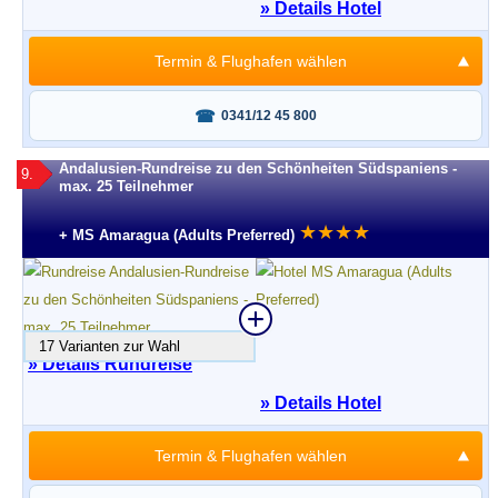
» Details Hotel
Termin & Flughafen wählen
Fragen oder buchen?
0341/12 45 800
Andalusien-Rundreise zu den Schönheiten Südspaniens -
9.
max. 25 Teilnehmer
★
★
★
★
+ MS Amaragua (Adults Preferred)
17 Varianten zur Wahl
» Details Rundreise
» Details Hotel
Termin & Flughafen wählen