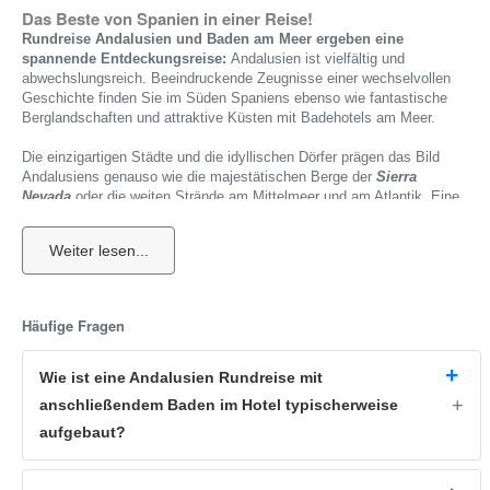
Das Beste von Spanien in einer Reise!
Rundreise Andalusien und Baden am Meer ergeben eine
spannende Entdeckungsreise:
Andalusien ist vielfältig und
abwechslungsreich. Beeindruckende Zeugnisse einer wechselvollen
Geschichte finden Sie im Süden Spaniens ebenso wie fantastische
Berglandschaften und attraktive Küsten mit Badehotels am Meer.
Die einzigartigen Städte und die idyllischen Dörfer prägen das Bild
Andalusiens genauso wie die majestätischen Berge der
Sierra
Nevada
oder die weiten Strände am Mittelmeer und am Atlantik. Eine
Kombireise, die spannende Entdeckungen und ausgiebige Erholung in
einem Strandhotel am Meer miteinander verbindet, ist deshalb eine
ideale Möglichkeit, Andalusien und seine Attraktionen auf einzigartige Art
und Weise zu erleben. Unvergessliche Entdeckungsreise und
entspanntes Baden am Meer, eine perfekte Reisekombi.
Häufige Fragen
Reiseverlauf Andalusien Rundreise
Bei einer Rundreise durch den Süden Spaniens erleben Sie die ganze
Vielfalt einer Region, deren Kultur von vielen Völkern gleichermaßen
Wie ist eine Andalusien Rundreise mit
geprägt wurde. Die fantastischen Bauten der Mauren, wie
anschließendem Baden im Hotel typischerweise
die
Alhambra
in
Granada
und die
Mezquita
in
Cordoba
, sind ebenso
aufgebaut?
faszinierend wie die Kirchen und Paläste der spanischen Könige
in
Sevilla
. Die beeindruckende Bergwelt Andalusiens mit den
berühmten
Weißen Dörfern
gehört ebenfalls zum