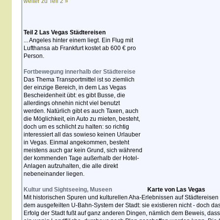
weiter zu Teil 2 »
Teil 2 Las Vegas Städtereisen
... Angeles hinter einem liegt. Ein Flug mit
Lufthansa ab Frankfurt kostet ab 600 € pro
Person.
Fortbewegung innerhalb der Städtereise
Das Thema Transportmittel ist so ziemlich
der einzige Bereich, in dem Las Vegas
Bescheidenheit übt: es gibt Busse, die
allerdings ohnehin nicht viel benutzt
werden. Natürlich gibt es auch Taxen, auch
die Möglichkeit, ein Auto zu mieten, besteht,
doch um es schlicht zu halten: so richtig
interessiert all das sowieso keinen Urlauber
in Vegas. Einmal angekommen, besteht
meistens auch gar kein Grund, sich während
der kommenden Tage außerhalb der Hotel-
Anlagen aufzuhalten, die alle direkt
nebeneinander liegen.
Kultur und Sightseeing, Museen
Karte von Las Vegas
Mit historischen Spuren und kulturellen Aha-Erlebnissen auf Städtereisen 
dem ausgefeilten U-Bahn-System der Stadt: sie existieren nicht - doch da
Erfolg der Stadt fußt auf ganz anderen Dingen, nämlich dem Beweis, dass