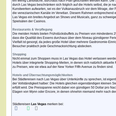
ein wenig Landfläche, durchaus nach Plan geschaffen werden kann. Die 
durch Las Vegas beschränken sich folglich auf die Hotels selbst, die je
Kunstwerken aufwarten, sei es der Vulkanausbruch vor dem Mirage, der
die venezianischen Kanäle im Venetian. Diesem Rahmen entsprechend erw
Las Vegas ein breites Angebot an Shows und Musicals, ganz zu schweige
Spielsälen der Casinos.
Restaurants & Verpflegung
Die meisten Hotels bieten Frühstücksbuffets zu Preisen von mindestens 25
dass die Qualität des Essens durchaus über dem Niveau günstigerer Ferie
Vielfalt ist gesorgt, da jedes große Hotel über mehrere Gastronomie-Einric
Besucher praktisch jede Geschmacksrichtung abdecken.
Shopping
Nicht einmal zum Shoppen muss in Las Vegas das Hotel verlassen werden
Hotels über integrierte Shopping-Meilen, in denen sich natürlich aktuelle 
zu Preisen, wie sie etwa auf der New Yorker Fifth Avenue zu finden sind.
Hotels und Übernachtungsmöglichkeiten
Bei Städtereisen nach Las Vegas über Unterkünfte zu sprechen, ist eigen
der Vollständigkeit halber: Die Hotels gleichen eigenständigen kleinen S
erfüllt wird. Die Preisspanne reicht dabei von günstigen 50 Dollar pro Nach
Etagen von Wynn oder Encore, in denen ohnehin niemand mehr nach dem 
Städtereisen
Las Vegas
merken bei: