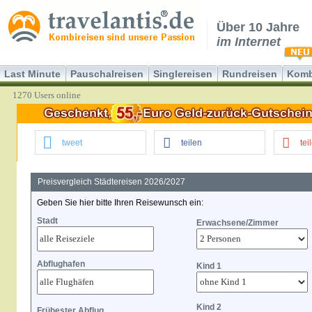
Über 10 Jahre
im Internet
Last Minute
Pauschalreisen
Singlereisen
Rundreisen
Komb
1270 Users online
tweet
teilen
tei
Preisvergleich Städtereisen 2026/2027
Geben Sie hier bitte Ihren Reisewunsch ein:
Stadt
Erwachsene/Zimmer
Abflughafen
Kind 1
Kind 2
Frühester Abflug