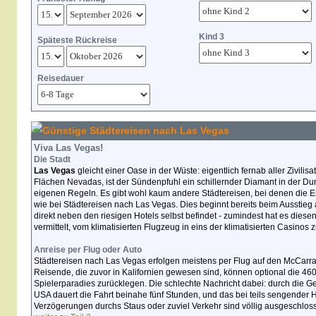
Kind 3
Späteste Rückreise
Reisedauer
Günstige Städtereisen nach Las Vegas
Viva Las Vegas!
Die Stadt
Las Vegas
gleicht einer Oase in der Wüste: eigentlich fernab aller Zivilisa
Flächen Nevadas, ist der Sündenpfuhl ein schillernder Diamant in der Dun
eigenen Regeln. Es gibt wohl kaum andere Städtereisen, bei denen die Erw
wie bei Städtereisen nach Las Vegas. Dies beginnt bereits beim Ausstieg a
direkt neben den riesigen Hotels selbst befindet - zumindest hat es diese
vermittelt, vom klimatisierten Flugzeug in eins der klimatisierten Casinos z
Anreise per Flug oder Auto
Städtereisen nach Las Vegas erfolgen meistens per Flug auf den McCarran 
Reisende, die zuvor in Kalifornien gewesen sind, können optional die 46
Spielerparadies zurücklegen. Die schlechte Nachricht dabei: durch die 
USA dauert die Fahrt beinahe fünf Stunden, und das bei teils sengender Hi
Verzögerungen durchs Staus oder zuviel Verkehr sind völlig ausgeschlos