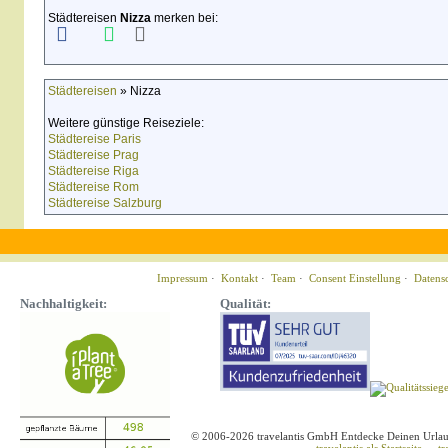
Städtereisen
Nizza
merken bei:
Städtereisen
» Nizza
Weitere günstige Reiseziele:
Städtereise Paris
Städtereise Prag
Städtereise Riga
Städtereise Rom
Städtereise Salzburg
Impressum
·
Kontakt
·
Team
·
Consent Einstellung
·
Datens
Nachhaltigkeit:
Qualität:
© 2006-2026 travelantis GmbH Entdecke Deinen Urla