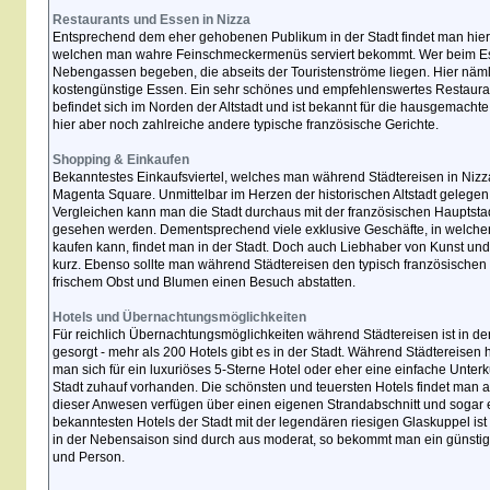
Restaurants und Essen in Nizza
Entsprechend dem eher gehobenen Publikum in der Stadt findet man hier n
welchen man wahre Feinschmeckermenüs serviert bekommt. Wer beim Esse
Nebengassen begeben, die abseits der Touristenströme liegen. Hier nä
kostengünstige Essen. Ein sehr schönes und empfehlenswertes Restaurant
befindet sich im Norden der Altstadt und ist bekannt für die hausgemach
hier aber noch zahlreiche andere typische französische Gerichte.
Shopping & Einkaufen
Bekanntestes Einkaufsviertel, welches man während Städtereisen in Nizza 
Magenta Square. Unmittelbar im Herzen der historischen Altstadt gelegen, 
Vergleichen kann man die Stadt durchaus mit der französischen Hauptstadt
gesehen werden. Dementsprechend viele exklusive Geschäfte, in welche
kaufen kann, findet man in der Stadt. Doch auch Liebhaber von Kunst und
kurz. Ebenso sollte man während Städtereisen den typisch französische
frischem Obst und Blumen einen Besuch abstatten.
Hotels und Übernachtungsmöglichkeiten
Für reichlich Übernachtungsmöglichkeiten während Städtereisen ist in de
gesorgt - mehr als 200 Hotels gibt es in der Stadt. Während Städtereisen 
man sich für ein luxuriöses 5-Sterne Hotel oder eher eine einfache Unterkun
Stadt zuhauf vorhanden. Die schönsten und teuersten Hotels findet man
dieser Anwesen verfügen über einen eigenen Strandabschnitt und sogar 
bekanntesten Hotels der Stadt mit der legendären riesigen Glaskuppel ist
in der Nebensaison sind durch aus moderat, so bekommt man ein günstig
und Person.