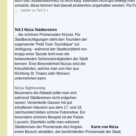
auch das Straßenbahnnetz ist recht karg. Ebenfalls recht gut bewegt man s
vorwärts; diese können fast überall problemlos angehalten werden. Für F
...
weiter zu Teil 2 »
Teil 2 Nizza Städtereisen
... die schönen Promenaden Nizzas. Für
Stadtbesichtigungen steht den Touristen der
sogenannte "Petit Train Touristique" zur
Verfügung - während der Stadtrundfahrt von
knapp einer Stunde lernt man die
bekanntesten Sehenswürdigkeiten der Stadt
kennen. Eine Besonderheit Nizzas sind die
Kreuzfahrten, welche man von hier aus
Richtung St. Tropez oder Monaco
unternehmen kann.
Nizza Sightseeing
Besonders die Altstadt sollte man sich
während Städtereisen nicht entgehen
lassen. Verwinkelte Gassen mit gut
erhaltenen Häusern aus dem 17. und 18.
Jahrhundert bilden schöne Fotomotive. Ein
besonders schönes Beispiel ist der Palais
Lascaris. Ebenfalls sollte man während
Städtereisen der Promenade des Anglais
Karte von Nizza
einen Besuch abstatten, der berühmtesten Promenade der Stadt.