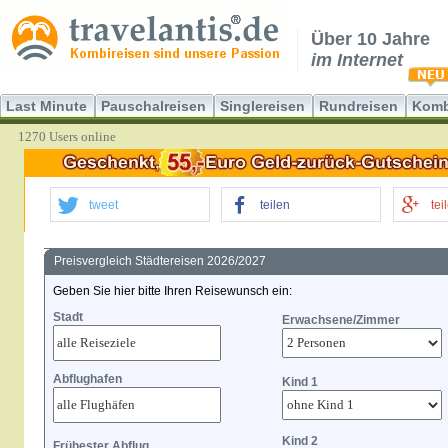
Über 10 Jahre
im Internet
Last Minute
Pauschalreisen
Singlereisen
Rundreisen
Komb
1270 Users online
tweet
teilen
tei
Preisvergleich Städtereisen 2026/2027
Geben Sie hier bitte Ihren Reisewunsch ein:
Stadt
Erwachsene/Zimmer
Abflughafen
Kind 1
Kind 2
Frühester Abflug