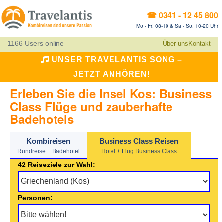
☎ 0341 - 12 45 800
Mo - Fr: 08-19 & Sa - So: 10-20 Uhr
1166 Users online
Über uns
Kontakt
UNSER TRAVELANTIS SONG –
JETZT ANHÖREN!
Erleben Sie die Insel Kos: Business
Class Flüge und zauberhafte
Badehotels
Kombireisen
Business Class Reisen
Rundreise + Badehotel
Hotel + Flug Business Class
42 Reiseziele zur Wahl:
Personen: