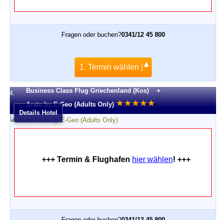
Fragen oder buchen?
0341/12 45 800
1. Termin wählen |
Business Class Flug Griechenland (Kos) +
4.
★
★
★
★
★
Arato by E-Geo (Adults Only)
Details Hotel
+++ Termin & Flughafen
hier wählen
! +++
Fragen oder buchen?
0341/12 45 800