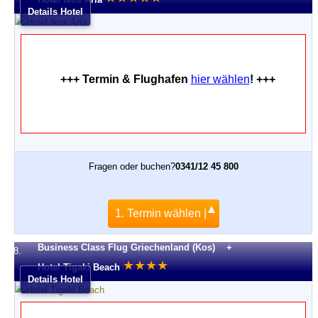
Details Hotel
+++ Termin & Flughafen
hier wählen
! +++
Fragen oder buchen?
0341/12 45 800
1. Termin wählen |
Business Class Flug Griechenland (Kos) +
8.
★
★
★
★
Hotel Tigaki Beach
Details Hotel