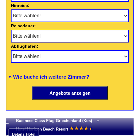
Hinreise:
Reisedauer:
Abflughafen:
» Wie buche ich weitere Zimmer?
Business Class Flug Griechenland (Kos) +
1.
★
★
★
★
★
★
Hotel Horizon Beach Resort
Details Hotel