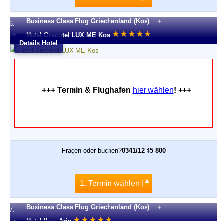
Business Class Flug Griechenland (Kos) +
6.
★
★
★
★
★
Hotel Grecotel LUX ME Kos
Details Hotel
+++ Termin & Flughafen
hier wählen
! +++
Fragen oder buchen?
0341/12 45 800
1. Termin wählen |
Business Class Flug Griechenland (Kos) +
7.
★
★
★
★
★
Hotel Ikos Aria