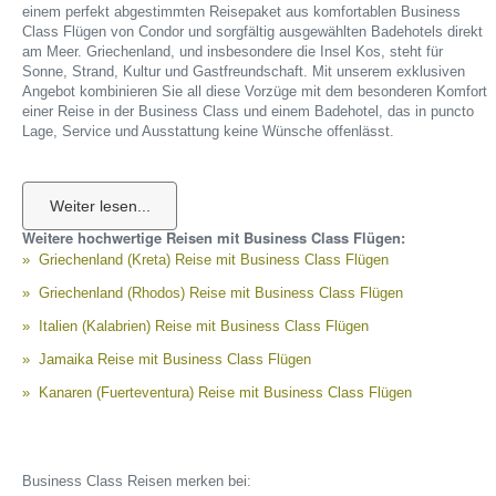
einem perfekt abgestimmten Reisepaket aus komfortablen Business
Class Flügen von Condor und sorgfältig ausgewählten Badehotels direkt
am Meer. Griechenland, und insbesondere die Insel Kos, steht für
Sonne, Strand, Kultur und Gastfreundschaft. Mit unserem exklusiven
Angebot kombinieren Sie all diese Vorzüge mit dem besonderen Komfort
einer Reise in der Business Class und einem Badehotel, das in puncto
Lage, Service und Ausstattung keine Wünsche offenlässt.
Ihr Premium-Reisepaket nach Griechenland (Kos)
Unser Reisepaket nach Griechenland (Kos) richtet sich an
anspruchsvolle Urlauber, die Wert auf Qualität, entspannte Anreise und
ein stimmiges Gesamtpaket legen. Bereits beim Check-in für Ihren
Weitere hochwertige Reisen mit Business Class Flügen:
Condor Business Class Flug beginnt Ihr Luxusurlaub: Sie profitieren von
Griechenland (Kreta) Reise mit Business Class Flügen
bevorzugter Abfertigung, großzügiger Freigepäckmenge und Zugang zu
exklusiven Lounges an ausgewählten Flughäfen. An Bord der Condor
Griechenland (Rhodos) Reise mit Business Class Flügen
Business Class erwarten Sie komfortable Sitze mit viel Beinfreiheit, ein
exzellenter Bordservice, ausgewählte Speisen und Getränke sowie ein
Italien (Kalabrien) Reise mit Business Class Flügen
modernes Entertainment-System – ideal, um ausgeruht auf der Insel
Jamaika Reise mit Business Class Flügen
Kos anzukommen und den Badeurlaub in Griechenland direkt zu
genießen.
Kanaren (Fuerteventura) Reise mit Business Class Flügen
Ausgewählte Badehotels auf Kos
Damit Ihr Aufenthalt auf der Insel Kos ebenso entspannt verläuft wie der
Flug, arbeiten wir mit handverlesenen Badehotels zusammen, die sich
durch ihre Lage, ihren Service und ihre Ausstattung auszeichnen. Ob
Business Class Reisen merken bei: