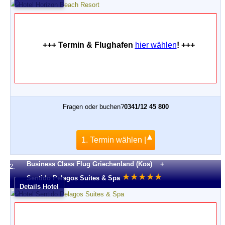
+++ Termin & Flughafen
hier wählen
! +++
Fragen oder buchen?
0341/12 45 800
1. Termin wählen |
Business Class Flug Griechenland (Kos) +
2.
★
★
★
★
★
Sentido Pelagos Suites & Spa
Details Hotel