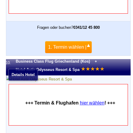
Fragen oder buchen?
0341/12 45 800
1. Termin wählen |
Business Class Flug Griechenland (Kos) +
10.
★
★
★
★
★
Hotel Astir Odysseus Resort & Spa
Details Hotel
+++ Termin & Flughafen
hier wählen
! +++