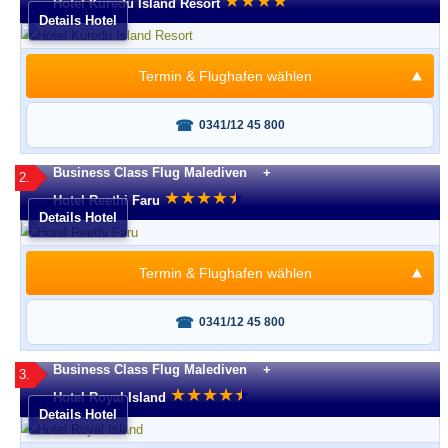
★
★
★
★
Hotel Kuredu Island Resort
Details Hotel
Termin & Flughafen wählen
Fragen oder buchen?
0341/12 45 800
Business Class Flug Malediven +
2.
★
★
★
★
★
★
Hotel Reethi Faru
Details Hotel
Termin & Flughafen wählen
Fragen oder buchen?
0341/12 45 800
Business Class Flug Malediven +
3.
★
★
★
★
★
★
Hotel Royal Island
Details Hotel