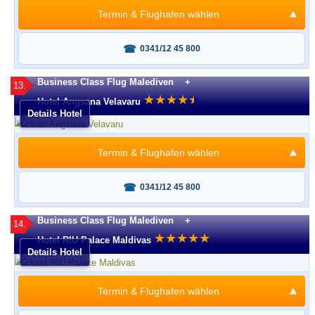
Termin & Flughafen wählen
Fragen oder buchen?
0341/12 45 800
Business Class Flug Malediven +
13.
★
★
★
★
★
★
Hotel Angsana Velavaru
Details Hotel
Termin & Flughafen wählen
Fragen oder buchen?
0341/12 45 800
Business Class Flug Malediven +
14.
★
★
★
★
★
Hotel RIU Palace Maldivas
Details Hotel
Termin & Flughafen wählen