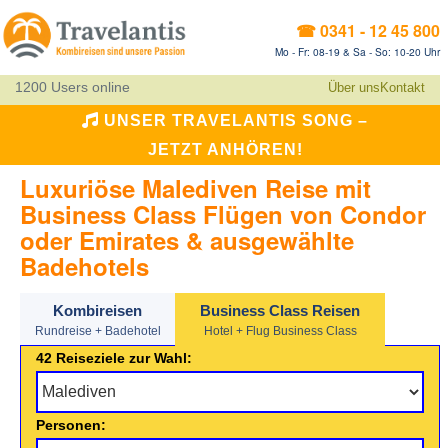
☎ 0341 - 12 45 800
Mo - Fr: 08-19 & Sa - So: 10-20 Uhr
1200 Users online
Über uns
Kontakt
UNSER TRAVELANTIS SONG –
JETZT ANHÖREN!
Luxuriöse Malediven Reise mit
Business Class Flügen von Condor
oder Emirates & ausgewählte
Badehotels
Kombireisen
Business Class Reisen
Rundreise + Badehotel
Hotel + Flug Business Class
42 Reiseziele zur Wahl:
Personen: