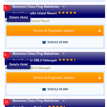
Business Class Flug Malediven +
8.
★
★
★
★
★
Hotel Hurawalhi Island Resort
Details Hotel
Termin & Flughafen wählen
Fragen oder buchen?
0341/12 45 800
Business Class Flug Malediven +
9.
★
★
★
★
★
★
Hotel Sentido OBLU Helengeli
Details Hotel
Termin & Flughafen wählen
Fragen oder buchen?
0341/12 45 800
Business Class Flug Malediven +
10.
★
★
★
★
★
★