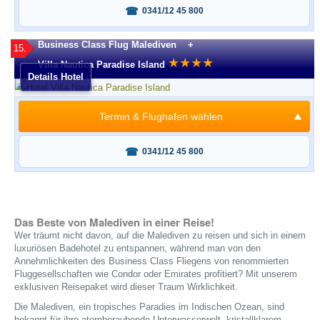
Fragen oder buchen?
0341/12 45 800
Business Class Flug Malediven +
15.
★
★
★
★
Villa Nautica Paradise Island
Details Hotel
Termin & Flughafen wählen
Fragen oder buchen?
0341/12 45 800
Das Beste von Malediven in einer Reise!
Wer träumt nicht davon, auf die Malediven zu reisen und sich in einem
luxuriösen Badehotel zu entspannen, während man von den
Annehmlichkeiten des Business Class Fliegens von renommierten
Fluggesellschaften wie Condor oder Emirates profitiert? Mit unserem
exklusiven Reisepaket wird dieser Traum Wirklichkeit.
Die Malediven, ein tropisches Paradies im Indischen Ozean, sind
bekannt für ihre atemberaubende Unterwasserwelt, kristallklarem