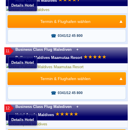
Hotel Cocoon Maldives
Details Hotel
Termin & Flughafen wählen
Fragen oder buchen?
0341/12 45 800
Business Class Flug Malediven +
11.
★
★
★
★
★
Pullmann Maldives Maamutaa Resort
Details Hotel
Termin & Flughafen wählen
Fragen oder buchen?
0341/12 45 800
Business Class Flug Malediven +
12.
★
★
★
★
★
Hotel Ayada Maldives
Details Hotel