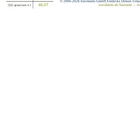
© 2006-2026 travelantis GmbH Entdecke Deinen Urla
travelantis als Startseite
-
tr