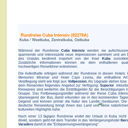
Rundreise Cuba Intensiv (82278A)
Kuba / Westkuba, Zentralkuba, Ostkuba
Während der Rundreise
Cuba Intensiv
werden sie aufschlussre
spannende und interessante neue Impressionen sammeln und am
des Uralubs bestimmt inspiriert von der Insel
Kuba
zurückkeh
Zusätzliche Informationen können sie dem enthaltenen qualit
hochwertigen Reiseführer entnehmen.
Die Aufenthalte erfolgen während der Rundreise in diesen Hotels:
Memories Miramar und Hotel Cayo Levisa
, die enthaltene Ar
Verpflegung sieht wie folgt aus:
Vollpension
. Als Upgrade stehen bzw. 
dem Reisenden folgendes Angebot zur Verfügung:
Superior
. Inkludi
Reisepreis sind weiterhin die Eintrittsgelder für die Besichtigungen i
Gruppe. Das Fortbewegungsmittel während der Reise Cuba Intensi
überwiegend der Bus, damit erkunden sie in den kommenden Tage
Gegend und können primär die Natur des Landes bestaunen. Die
deutsche Reiseleitung bringt ihnen das Land und seine natürliche
kulturellen Highlights nahe.
Nach einer 13 tägigen Rundreise endet der Urlaub in Kuba nicht
direkt, sondern geht mit dem Transfer in das Verlängerungshotel
Iber
Varadero
damit in die "Entspannungsverlängerung".