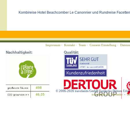
Kombireise Hotel Beachcomber Le Canonnier und Rundreise Facetten
Impressum
·
Kontakt
·
Team
·
Consent Einstellung
·
Datens
Nachhaltigkeit:
Qualität:
© 2006-2026 travelantis GmbH Entdecke Deinen Urla
travelantis als Startseite
-
tr