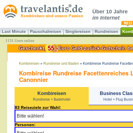
Über 10 Jahre
im Internet
Last Minute
Pauschalreisen
Singlereisen
Rundreisen
Komb
1131 Users online
Kombireisen
»
Rundreise und Baden
» Kombireise Rundreise Facette
Kombireise Rundreise Facettenreiches 
Canonnier
Kombireisen
Business Clas
Rundreise + Badehotel
Hotel + Flug Busi
83 Reiseziele zur Wahl:
Personen: