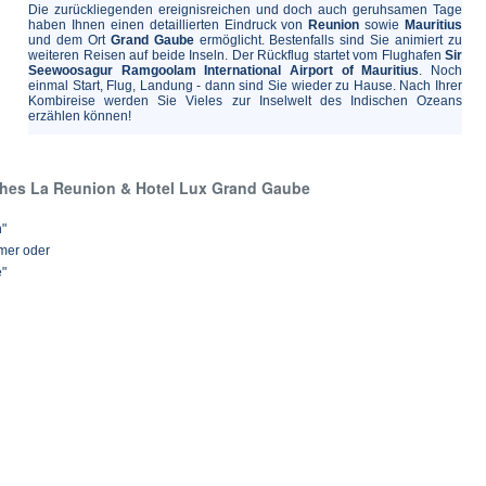
Die zurückliegenden ereignisreichen und doch auch geruhsamen Tage
haben Ihnen einen detaillierten Eindruck von
Reunion
sowie
Mauritius
und dem Ort
Grand Gaube
ermöglicht. Bestenfalls sind Sie animiert zu
weiteren Reisen auf beide Inseln. Der Rückflug startet vom Flughafen
Sir
Seewoosagur Ramgoolam International Airport of Mauritius
. Noch
einmal Start, Flug, Landung - dann sind Sie wieder zu Hause. Nach Ihrer
Kombireise werden Sie Vieles zur Inselwelt des Indischen Ozeans
erzählen können!
ches La Reunion & Hotel Lux Grand Gaube
n"
mer oder
e"