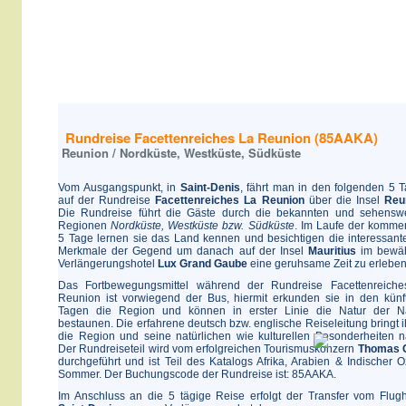
Rundreise Facettenreiches La Reunion (85AAKA)
Reunion / Nordküste, Westküste, Südküste
Vom Ausgangspunkt, in
Saint-Denis
, fährt man in den folgenden 5 
auf der Rundreise
Facettenreiches La Reunion
über die Insel
Reu
Die Rundreise führt die Gäste durch die bekannten und sehensw
Regionen
Nordküste, Westküste bzw. Südküste
. Im Laufe der komm
5 Tage lernen sie das Land kennen und besichtigen die interessant
Merkmale der Gegend um danach auf der Insel
Mauritius
im bewäh
Verlängerungshotel
Lux Grand Gaube
eine geruhsame Zeit zu erleben
Das Fortbewegungsmittel während der Rundreise Facettenreich
Reunion ist vorwiegend der Bus, hiermit erkunden sie in den künf
Tagen die Region und können in erster Linie die Natur der N
bestaunen. Die erfahrene deutsch bzw. englische Reiseleitung bringt 
die Region und seine natürlichen wie kulturellen Besonderheiten n
Der Rundreiseteil wird vom erfolgreichen Tourismuskonzern
Thomas 
durchgeführt und ist Teil des Katalogs Afrika, Arabien & Indischer 
Sommer. Der Buchungscode der Rundreise ist: 85AAKA.
Im Anschluss an die 5 tägige Reise erfolgt der Transfer vom Flug