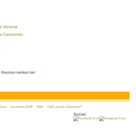
 Victoria
e Canonnier
t
 Reunion merken bei:
chutz
·
travelantis AGB
·
Hilfe
·
Geld-zurück-Gutschein*
Social: