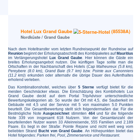
Hotel Lux Grand Gaube
(85538A)
Nordküste / Grand Gaube
Nach dem Hoteltransfer vom letzten Rundreisepunkt der Rundreise auf
Reunion
beginnt der Erholungsabschnitt des Kombipaketes auf
Mauritius
im Verlängerungshotel
Lux Grand Gaube
. Hier können die Gäste ein
breites Erholungsangebot nutzen. Die künftigen Tage sollte man die
Ortschaften in der Nachbarschaft des Hotels (
Cap Malheureux (5.8 km),
Pereybere (8.0 km), Grand Baie (9.7 km) bzw. Pointe aux Canonniers
(11.2 km)
) erkunden oder alternativ die übrige Dauer des Aufenthaltes
erholend verleben.
Das Kombinationshotel, welches über
5 Sterne
verfügt bietet für die
meisten Geschmäcker etwas. Die Einschätzung des Kombihotels Lux
Grand Gaube deckt auf dem Portal TripAdvisor unterschiedliche
Bewertungskategorien ab. So wurde der Ort mit 4,5, die Sauberkeit im
Gebäude mit 4,5 und der Service mit 5 von maximalen 5.0 Punkten
beurteilt. Die Gesamtbewertung stellt sich folgendermaßen dar. Für die
Bestmögliche Note
Ausgezeichnet
stimmten
464
und für die folgende
Note 339 von insgesamt 618 Nutzern. Von der Gesamtanzahl der
beurteilenden Nutzer waren 33 Alleinreisende, 555 Familien und 2.189
Paare. Es liegt in der Straße: Pointe Rejane und nicht weit weg vom
beliebten Strand
Bucht von Grand Gaube
. An Höhepunkten bietet das
Hotel folgendes:
Parken frei, Pool, Zimmerservice und Restaurant
.