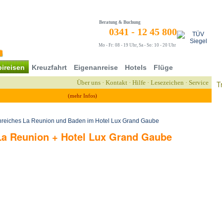
Beratung & Buchung
0341 - 12 45 800
Mo - Fr: 08 - 19 Uhr, Sa - So: 10 - 20 Uhr
ireisen
Kreuzfahrt
Eigenanreise
Hotels
Flüge
Über uns
·
Kontakt
·
Hilfe
·
Lesezeichen
·
Service
T
(mehr Infos)
nreiches La Reunion und Baden im Hotel Lux Grand Gaube
La Reunion + Hotel Lux Grand Gaube