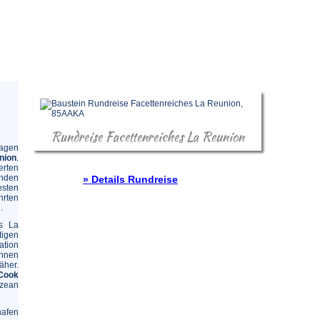
Rundreise Facettenreiches La Reunion
Tagen
nion
.
erten
enden
» Details Rundreise
esten
rten
.
es La
tigen
ation
ihnen
äher.
Cook
Ozean
hafen