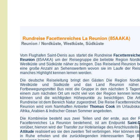
Rundreise Facettenreiches La Reunion (85AAKA)
Reunion / Nordküste, Westküste, Südküste
Vom Flughafen Saint-Denis aus startet die Rundreise
Facettenreich
Reunion
(85AAKA) um der Reisegruppe die beliebte Region Nordk
Westküste und Südküste näher zu bringen. Das Reiseland Reunion be
eine große Anzahl an Sehenswertem wovon sie im Laufe der Rei
manches Highlight kennen lernen werden.
Die deutsche Reiseleitung bringt den Gästen Die Region Nordk
Westküste und Südküste und das Land Reunion näher
Fortbewegungsmittel Bus reist die Gruppe in den nächsten 5 Tage
einem zum nächsten Ort um recht viel von der Region kennen lern
können und die wichtigsten Höhepunkte zu besichtigen. Die Ar
Rundreise ist dem Bereich Natur zugeordnet. Die Reise Facettenreich
Reunion wird vom Namhaften Anbieter
Thomas Cook
im Urlaubska
Afrika, Arabien & Indischer Ozean Sommer angeboten.
Die Kombireise besteht aus zwei Teilen und der erste, aus der 
Facettenreiches La Reunion bestehend, ist am Endpunkt
Saint-
vorüber, hiervon wird der Transfer zur Hotelanlage des Anschlussteils
Attitude
realisiert wo sie den zweiten Teil verbringen. Hier können sie
in Ruhe erholen und die zurückliegenden interessanten Tage 