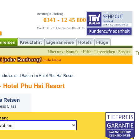
Beratung & Buchung
0341 - 12 45 800
Mo - Fr: 08 - 19 Uhr, Sa - So: 10 - 20 Uhr
ireisen
Kreuzfahrt
Eigenanreise
Hotels
Flüge
Über uns
·
Kontakt
·
Hilfe
·
Lesezeichen
·
Service
T
(mehr Infos)
ndreise und Baden im Hotel Phu Hai Resort
 Hotel Phu Hai Resort
s Reisen
ness Class
nen: