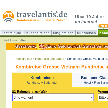
Über 10 Jahre
im Internet
Last Minute
Pauschalreisen
Singlereisen
Rundreisen
Komb
644 Users online
Kombireisen
»
Rundreise und Baden
» Kombireise Grosse Vietnam Ru
Kombireise Grosse Vietnam Rundreise +
Kombireisen
Business Clas
Rundreise + Badehotel
Hotel + Flug Busi
83 Reiseziele zur Wahl:
Perso