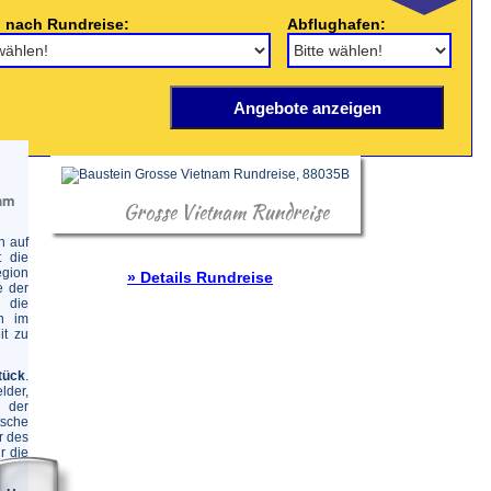
 nach Rundreise:
Abflughafen:
nam
Grosse Vietnam Rundreise
n auf
t die
gion
» Details Rundreise
e der
 die
n im
it zu
tück
.
lder,
d der
tsche
r des
r die