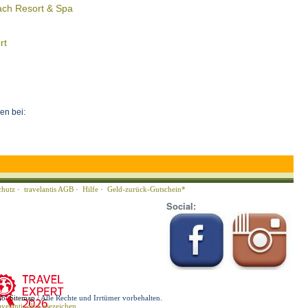
ach Resort & Spa
rt
en bei:
chutz
·
travelantis AGB
·
Hilfe
·
Geld-zurück-Gutschein*
Social:
ub/
Sitemap
/ Alle Rechte und Irrtümer vorbehalten.
avelantis als Lesezeichen