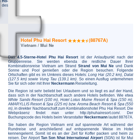
en
Ho-
 des
Hotel Phu Hai Resort
(88767A)
Vietnam / Mui Ne
Das
4.5-Sterne-Hotel Phu Hai Resort
ist der Anlaufpunkt nach der
Gruppenreise. Sie werden ebenda die restliche Dauer Ihrer
Kombinationsreise Vietnam am Strand
Strand von Mui Ne
und Dank
Sonne und Pool genießen oder die Region besuchen. Folgende
Ortschaften gibt es im Umkreis dieses Hotels:
Long Hai (20.2 km), Dalat
(127.5 km) sowie Vung Tau (139.1 km)
. So einen Ausflug unternehmen
Sie für sich oder mit Ihrer
Neckermann
Reiseleitung.
Die Region ist sehr beliebt bei Urlaubern und so liegt es auf der Hand,
dass sich in der Nachbarschaft auch andere Hotels befinden. Wie etwa
White Sands Resort (100 m), Hotel Lotus Muine Resort & Spa (150 m),
AMARYLLIS Resort & Spa (225 m) bzw. Aroma Beach Resort & Spa (550
m)
, in direkter Nachbarschaft zum Kombinationshotel Phu Hai Resort. Die
Webpräsenz findet man unter http://phuhairesort.com/. Der
Buchungscode des Hotels beim Veranstalter
Neckermann
lautet 88767A.
Sie haben die Region Vietnam erst auf spannende Art während der
Rundreise und anschließend auf entspannende Weise im Hotel
kennengelernt. Somit ist es an der Zeit für Koffer packen und heim zu
reisen. Der Airport
Tan Son Nhat International Airport
(SGN) ist für Mui