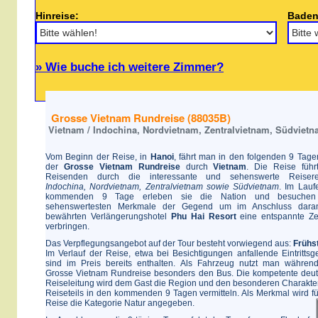
Hinreise:
Baden
» Wie buche ich weitere Zimmer?
Grosse Vietnam Rundreise (88035B)
Vietnam / Indochina, Nordvietnam, Zentralvietnam, Südviet
Vom Beginn der Reise, in
Hanoi
, fährt man in den folgenden 9 Tage
der
Grosse Vietnam Rundreise
durch
Vietnam
. Die Reise führ
Reisenden durch die interessante und sehenswerte Reisere
Indochina, Nordvietnam, Zentralvietnam sowie Südvietnam
. Im Lauf
kommenden 9 Tage erleben sie die Nation und besuchen
sehenswertesten Merkmale der Gegend um im Anschluss dara
bewährten Verlängerungshotel
Phu Hai Resort
eine entspannte Ze
verbringen.
Das Verpflegungsangebot auf der Tour besteht vorwiegend aus:
Frühs
Im Verlauf der Reise, etwa bei Besichtigungen anfallende Eintrittsge
sind im Preis bereits enthalten. Als Fahrzeug nutzt man währen
Grosse Vietnam Rundreise besonders den Bus. Die kompetente deu
Reiseleitung wird dem Gast die Region und den besonderen Charakte
Reiseteils in den kommenden 9 Tagen vermitteln. Als Merkmal wird fü
Reise die Kategorie Natur angegeben.