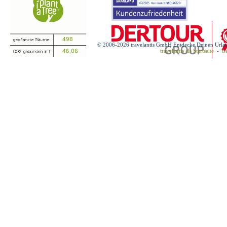
© 2006-2026 travelantis GmbH Entdecke Deinen Urla
travelantis als Startseite
-
tr