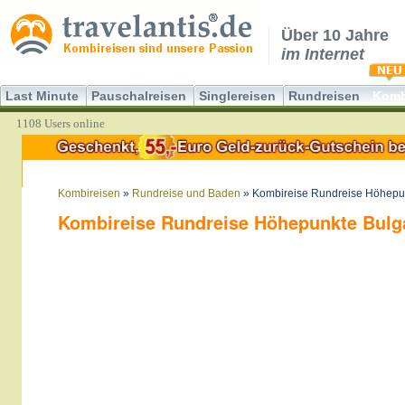
Über 10 Jahre
im Internet
Last Minute
Pauschalreisen
Singlereisen
Rundreisen
Komb
1108 Users online
Kombireisen
»
Rundreise und Baden
» Kombireise Rundreise Höhepun
Kombireise Rundreise Höhepunkte Bulga