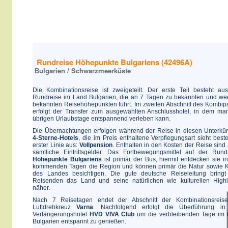
Rundreise Höhepunkte Bulgariens (42496A)
Bulgarien / Schwarzmeerküste
Die Kombinationsreise ist zweigeteilt. Der erste Teil besteht au
Rundreise im Land Bulgarien, die an 7 Tagen zu bekannten und we
bekannten Reisehöhepunkten führt. Im zweiten Abschnitt des Kombip
erfolgt der Transfer zum ausgewählten Anschlusshotel, in dem ma
übrigen Urlaubstage entspannend verleben kann.
Die Übernachtungen erfolgen während der Reise in diesen Unterkün
4-Sterne-Hotels
, die im Preis enthaltene Verpflegungsart sieht beste
erster Linie aus:
Vollpension
. Enthalten in den Kosten der Reise sind
sämtliche Eintrittsgelder. Das Fortbewegungsmittel auf der Rund
Höhepunkte Bulgariens
ist primär der Bus, hiermit entdecken sie i
kommenden Tagen die Region und können primär die Natur sowie K
des Landes besichtigen. Die gute deutsche Reiseleitung bring
Reisenden das Land und seine natürlichen wie kulturellen Highl
näher.
Nach 7 Reisetagen endet der Abschnitt der Kombinationsreis
Luftdrehkreuz
Varna
. Nachfolgend erfolgt die Überführung in
Verlängerungshotel
HVD VIVA Club
um die verbleibenden Tage im
Bulgarien entspannt zu genießen.