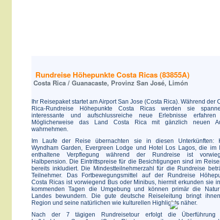
Rundreise Höhepunkte Costa Ricas (83855A)
Costa Rica / Guanacaste, Provinz San José, Limón
Ihr Reisepaket startet am Airport San Jose (Costa Rica). Während der 
Rica-Rundreise Höhepunkte Costa Ricas werden sie spanne
interessante und aufschlussreiche neue Erlebnisse erfahren
Möglicherweise das Land Costa Rica mit gänzlich neuen A
wahrnehmen.
Im Laufe der Reise übernachten sie in diesen Unterkünften: 
Wyndham Garden, Evergreen Lodge und Hotel Los Lagos, die im 
enthaltene Verpflegung während der Rundreise ist vorwieg
Halbpension. Die Eintrittspreise für die Besichtigungen sind im Reise
bereits inkludiert. Die Mindestteilnehmerzahl für die Rundreise betr
Teilnehmer. Das Fortbewegungsmittel auf der Rundreise Höhep
Costa Ricas ist vorwiegend Bus oder Minibus, hiermit erkunden sie i
kommenden Tagen die Umgebung und können primär die Natur
Landes bewundern. Die gute deutsche Reiseleitung bringt ihne
Region und seine natürlichen wie kulturellen Highlights näher.
Nach der 7 tägigen Rundreisetour erfolgt die Überführung