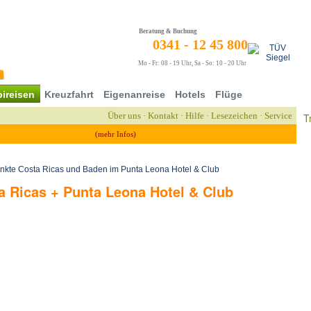
Beratung & Buchung
0341 - 12 45 800
Mo - Fr: 08 - 19 Uhr, Sa - So: 10 - 20 Uhr
ireisen
Kreuzfahrt
Eigenanreise
Hotels
Flüge
Über uns
·
Kontakt
·
Hilfe
·
Lesezeichen
·
Service
T
(mehr Infos)
kte Costa Ricas und Baden im Punta Leona Hotel & Club
 Ricas + Punta Leona Hotel & Club