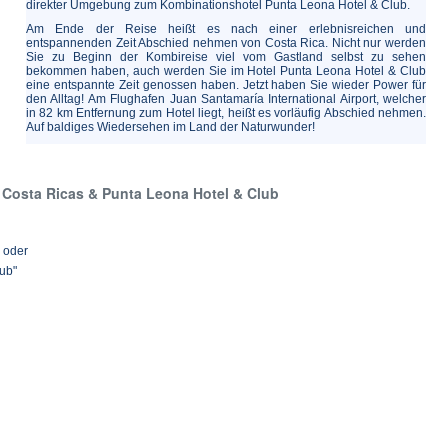
direkter Umgebung zum Kombinationshotel Punta Leona Hotel & Club.
Am Ende der Reise heißt es nach einer erlebnisreichen und
entspannenden Zeit Abschied nehmen von Costa Rica. Nicht nur werden
Sie zu Beginn der Kombireise viel vom Gastland selbst zu sehen
bekommen haben, auch werden Sie im Hotel Punta Leona Hotel & Club
eine entspannte Zeit genossen haben. Jetzt haben Sie wieder Power für
den Alltag! Am Flughafen Juan Santamaría International Airport, welcher
in 82 km Entfernung zum Hotel liegt, heißt es vorläufig Abschied nehmen.
Auf baldiges Wiedersehen im Land der Naturwunder!
Costa Ricas & Punta Leona Hotel & Club
 oder
ub"