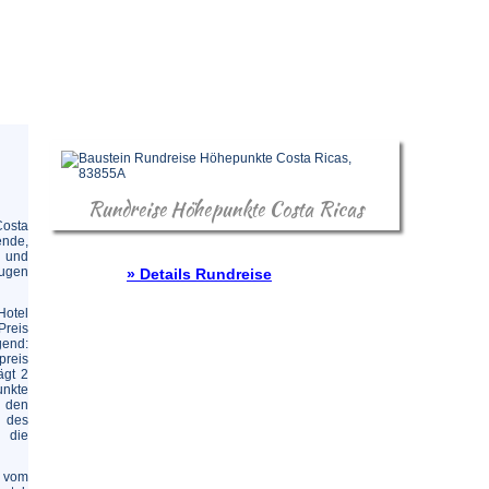
Rundreise Höhepunkte Costa Ricas
Costa
nde,
 und
ugen
» Details Rundreise
Hotel
Preis
end:
preis
ägt 2
unkte
n den
 des
n die
 vom