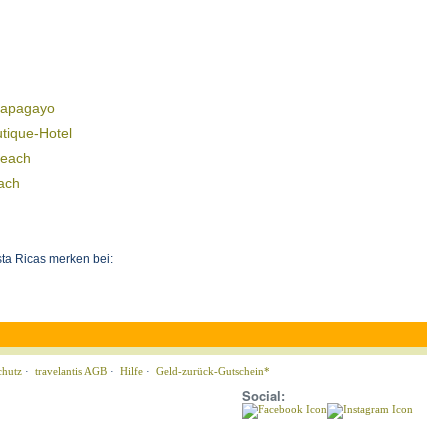
Papagayo
tique-Hotel
Beach
ach
ta Ricas merken bei:
chutz
·
travelantis AGB
·
Hilfe
·
Geld-zurück-Gutschein*
Social: