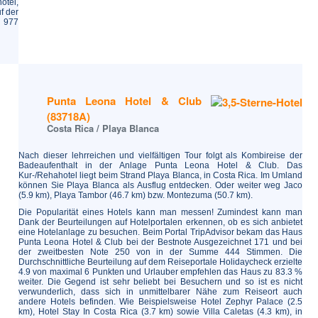
otel,
f der
: 977
Punta Leona Hotel & Club
(83718A)
Costa Rica / Playa Blanca
Nach dieser lehrreichen und vielfältigen Tour folgt als Kombireise der
Badeaufenthalt in der Anlage Punta Leona Hotel & Club. Das
Kur-/Rehahotel liegt beim Strand Playa Blanca, in Costa Rica. Im Umland
können Sie Playa Blanca als Ausflug entdecken. Oder weiter weg Jaco
(5.9 km), Playa Tambor (46.7 km) bzw. Montezuma (50.7 km).
Die Popularität eines Hotels kann man messen! Zumindest kann man
Dank der Beurteilungen auf Hotelportalen erkennen, ob es sich anbietet
eine Hotelanlage zu besuchen. Beim Portal TripAdvisor bekam das Haus
Punta Leona Hotel & Club bei der Bestnote Ausgezeichnet 171 und bei
der zweitbesten Note 250 von in der Summe 444 Stimmen. Die
Durchschnittliche Beurteilung auf dem Reiseportale Holidaycheck erzielte
4.9 von maximal 6 Punkten und Urlauber empfehlen das Haus zu 83.3 %
weiter. Die Gegend ist sehr beliebt bei Besuchern und so ist es nicht
verwunderlich, dass sich in unmittelbarer Nähe zum Reiseort auch
andere Hotels befinden. Wie Beispielsweise Hotel Zephyr Palace (2.5
km), Hotel Stay In Costa Rica (3.7 km) sowie Villa Caletas (4.3 km), in