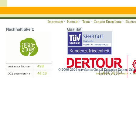
Impressum
·
Kontakt
·
Team
·
Consent Einstellung
·
Datens
Nachhaltigkeit:
Qualität:
© 2006-2026 travelantis GmbH Entdecke Deinen Urla
travelantis als Startseite
-
tr