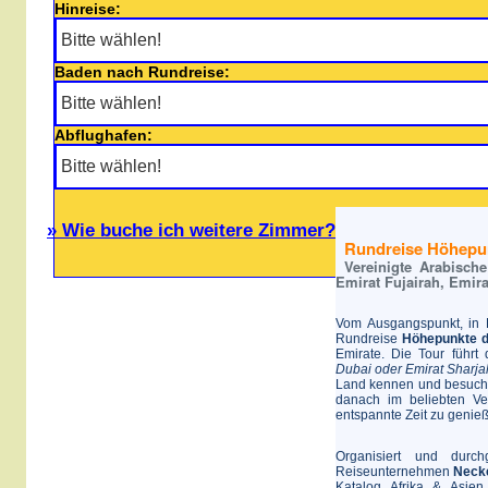
Hinreise:
Baden nach Rundreise:
Abflughafen:
» Wie buche ich weitere Zimmer?
Rundreise Höhepun
Vereinigte Arabische
Emirat Fujairah, Emir
Vom Ausgangspunkt, in 
Rundreise
Höhepunkte d
Emirate. Die Tour führ
Dubai oder Emirat Sharja
Land kennen und besuche
danach im beliebten Ve
entspannte Zeit zu genie
Organisiert und durc
Reiseunternehmen
Neck
Katalog Afrika & Asien