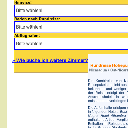
Hinreise:
Baden nach Rundreise:
Abflughafen:
» Wie buche ich weitere Zimmer?
Rundreise Höhepun
Nicaragua / Ost-Nicar
Die Kombireise von
N
Reisepakets besteht aus 
bekannten und weniger b
der Reise erfolgt der
Anschlusshotel, in w
entspannend verbringen 
Die Aufenthalte erfolge
in folgenden Hotels:
Best
Negra, Hotel Alhambra
enthaltene Art der Verpfle
Enthalten im Reisepreis s
in der Gruppe. Die deuts