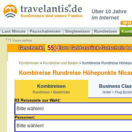
Über 10 Jahre
im Internet
Last Minute
Pauschalreisen
Singlereisen
Rundreisen
Komb
771 Users online
Kombireisen
»
Rundreise und Baden
» Kombireise Rundreise Höhepu
Kombireise Rundreise Höhepunkte Nica
Kombireisen
Business Clas
Rundreise + Badehotel
Hotel + Flug Busi
83 Reiseziele zur Wahl:
Personen: