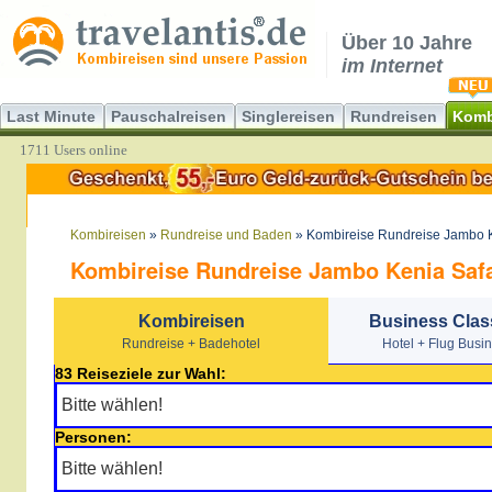
Über 10 Jahre
im Internet
Last Minute
Pauschalreisen
Singlereisen
Rundreisen
Komb
1711 Users online
Kombireisen
»
Rundreise und Baden
» Kombireise Rundreise Jambo K
Kombireise Rundreise Jambo Kenia Safa
Kombireisen
Business Clas
Rundreise + Badehotel
Hotel + Flug Busi
83 Reiseziele zur Wahl:
Personen: