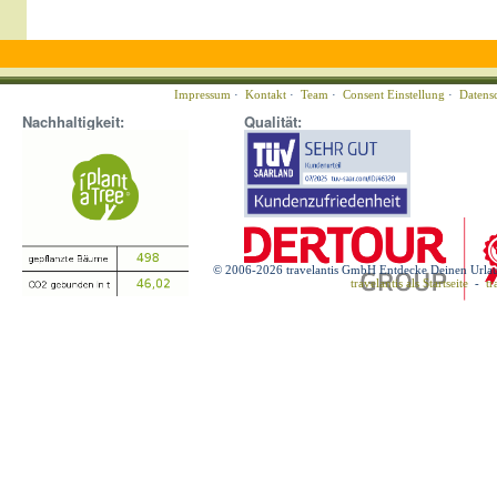
Impressum
·
Kontakt
·
Team
·
Consent Einstellung
·
Datens
Nachhaltigkeit:
Qualität:
© 2006-2026 travelantis GmbH Entdecke Deinen Urla
travelantis als Startseite
-
tr