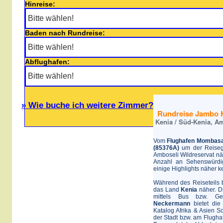
Hinreise:
Baden nach Rundreise:
Abflughafen:
» Wie buche ich weitere Zimmer?
Rundreise Jambo Ke
Kenia / Süd-Kenia, Am
Vom
Flughafen Mombas
(85376A)
um der Reiseg
Amboseli Wildreservat nä
Anzahl an Sehenswürdig
einige Highlights näher 
Während des Reiseteils 
das Land
Kenia
näher. D
mittels Bus bzw. G
Neckermann
bietet die
Katalog Afrika & Asien 
der Stadt bzw. am Flugh