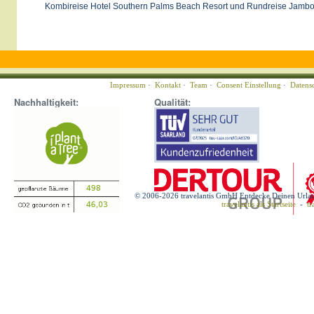
Kombireise Hotel Southern Palms Beach Resort und Rundreise Jambo 
Impressum
·
Kontakt
·
Team
·
Consent Einstellung
·
Datens
Nachhaltigkeit:
Qualität:
© 2006-2026 travelantis GmbH Entdecke Deinen Urla
travelantis als Startseite
-
tr