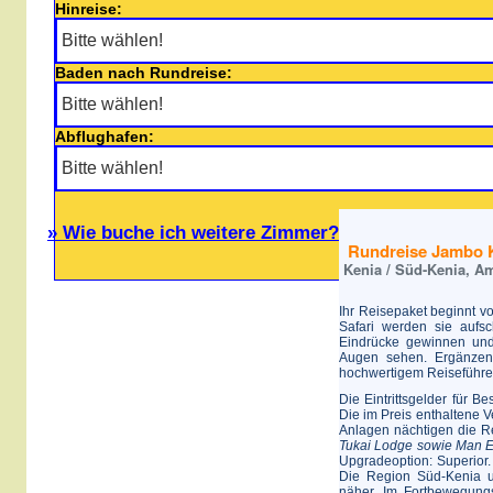
Hinreise:
Baden nach Rundreise:
Abflughafen:
» Wie buche ich weitere Zimmer?
Rundreise Jambo Ke
Kenia / Süd-Kenia, Am
Ihr Reisepaket beginnt 
Safari werden sie aufs
Eindrücke gewinnen und
Augen sehen. Ergänzen
hochwertigem Reiseführe
Die Eintrittsgelder für B
Die im Preis enthaltene V
Anlagen nächtigen die R
Tukai Lodge sowie Man 
Upgradeoption: Superior.
Die Region Süd-Kenia u
näher. Im Fortbewegung