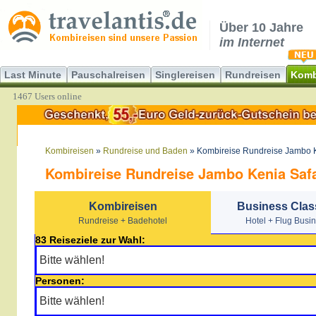
Über 10 Jahre
im Internet
Last Minute
Pauschalreisen
Singlereisen
Rundreisen
Komb
1467 Users online
Kombireisen
»
Rundreise und Baden
» Kombireise Rundreise Jambo K
Kombireise Rundreise Jambo Kenia Safa
Kombireisen
Business Clas
Rundreise + Badehotel
Hotel + Flug Busi
83 Reiseziele zur Wahl:
Personen: