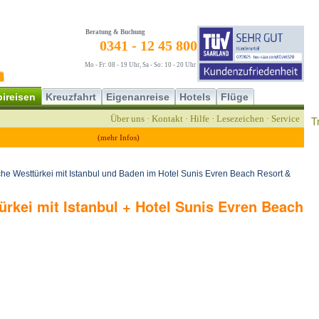
Beratung & Buchung
0341 - 12 45 800
Mo - Fr: 08 - 19 Uhr, Sa - So: 10 - 20 Uhr
ireisen
Kreuzfahrt
Eigenanreise
Hotels
Flüge
Über uns
·
Kontakt
·
Hilfe
·
Lesezeichen
·
Service
T
(mehr Infos)
he Westtürkei mit Istanbul und Baden im Hotel Sunis Evren Beach Resort &
rkei mit Istanbul + Hotel Sunis Evren Beach