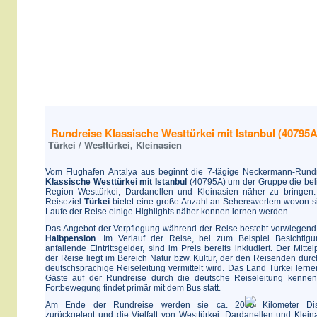
Rundreise Klassische Westtürkei mit Istanbul (40795A
Türkei / Westtürkei, Kleinasien
Vom Flughafen Antalya aus beginnt die 7-tägige Neckermann-Rund
Klassische Westtürkei mit Istanbul
(40795A) um der Gruppe die bel
Region Westtürkei, Dardanellen und Kleinasien näher zu bringen
Reiseziel
Türkei
bietet eine große Anzahl an Sehenswertem wovon s
Laufe der Reise einige Highlights näher kennen lernen werden.
Das Angebot der Verpflegung während der Reise besteht vorwiegend
Halbpension
. Im Verlauf der Reise, bei zum Beispiel Besichtig
anfallende Eintrittsgelder, sind im Preis bereits inkludiert. Der Mittel
der Reise liegt im Bereich Natur bzw. Kultur, der den Reisenden durc
deutschsprachige Reiseleitung vermittelt wird. Das Land Türkei lerne
Gäste auf der Rundreise durch die deutsche Reiseleitung kennen
Fortbewegung findet primär mit dem Bus statt.
Am Ende der Rundreise werden sie ca. 2065 Kilometer Dis
zurückgelegt und die Vielfalt von Westtürkei, Dardanellen und Klein