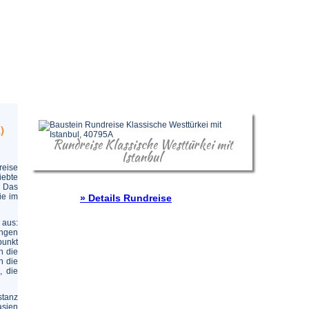
)
Rundreise Klassische Westtürkei mit
Istanbul
reise
iebte
. Das
ie im
» Details Rundreise
 aus:
ungen
punkt
h die
n die
, die
tanz
asien