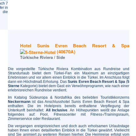
ach 7
er in
 die
Hotel Sunis Evren Beach Resort & Spa
(40670A)
Türkische Riviera / Side
Die vorgestellte Türkische Riviera Kombination aus Rundreise und
Strandurlaub bietet dem Türkei-Fan ein Maximum an einzigartigen
Erlebnissen und vor allem einen Einblick in die Türkei. Im Anschluss folgt
dann ein Höchstmaß Erholung. Das
Sunis Evren Beach Resort & Spa
(
5
Sterne
Kategorie) bietet dem Gast ein Verwöhnprogramm, wie nach einer
erlebnisreichen Rundreise verdient.
Im Katalog Südeuropa & Nordafrika des beliebten Touristikkonzerns
Neckermann
ist das Anschlusshotel Sunis Evren Beach Resort & Spa
enthalten. Die im Hotelpreis bereits enthaltene Verpflegung der
Unterkunft beinhaltet:
All Inclusive
. An Höhepunkten weißt die Anlage
folgendes auf: Pool, Fitnesscenter mit Fitness-/Trainingsraum,
Zimmerservice oder Restaurant.
Die vergangen ereignisreichen und doch auch erholsamen Urlaubstage
haben Ihnen einen detaillierten Einblick in die Türkei gewährt. Vielleicht
sind Sie animiert zu weiteren Reisen hierher. Die Heimreise erfolgt vom