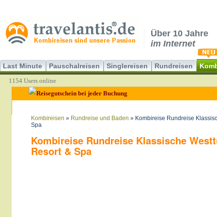
Über 10 Jahre
im Internet
Last Minute
Pauschalreisen
Singlereisen
Rundreisen
Komb
1154 Users online
Kombireisen
»
Rundreise und Baden
» Kombireise Rundreise Klassisc
Spa
Kombireise Rundreise Klassische Westtü
Resort & Spa