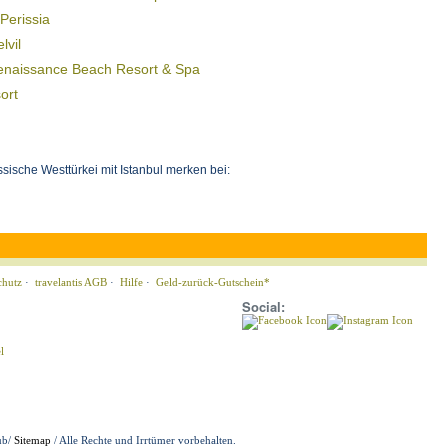
Perissia
lvil
Renaissance Beach Resort & Spa
ort
ische Westtürkei mit Istanbul merken bei:
chutz
·
travelantis AGB
·
Hilfe
·
Geld-zurück-Gutschein*
Social:
ub/
Sitemap
/ Alle Rechte und Irrtümer vorbehalten.