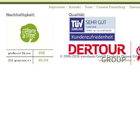
Impressum
·
Kontakt
·
Team
·
Consent Einstellung
·
Datens
Nachhaltigkeit:
Qualität:
© 2006-2026 travelantis GmbH Entdecke Deinen Urla
travelantis als Startseite
-
tr