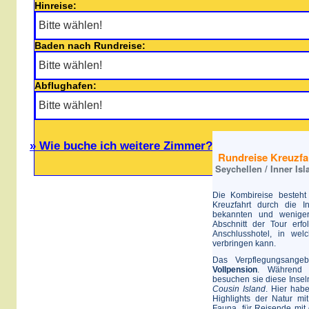
Hinreise:
Baden nach Rundreise:
Abflughafen:
» Wie buche ich weitere Zimmer?
Rundreise Kreuzfah
Seychellen / Inner Isl
Die Kombireise besteht
Kreuzfahrt durch die I
bekannten und weniger 
Abschnitt der Tour erfo
Anschlusshotel, in we
verbringen kann.
Das Verpflegungsange
Vollpension
. Während 
besuchen sie diese Insel
Cousin Island
. Hier hab
Highlights der Natur mi
Fauna, für Reisende mit 