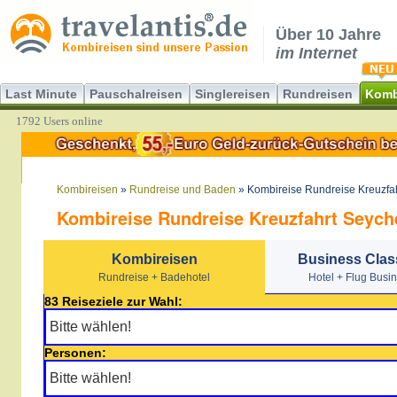
Über 10 Jahre
im Internet
Last Minute
Pauschalreisen
Singlereisen
Rundreisen
Komb
1792 Users online
Kombireisen
»
Rundreise und Baden
» Kombireise Rundreise Kreuzfah
Kombireise Rundreise Kreuzfahrt Seyche
Kombireisen
Business Clas
Rundreise + Badehotel
Hotel + Flug Busi
83 Reiseziele zur Wahl:
Personen: