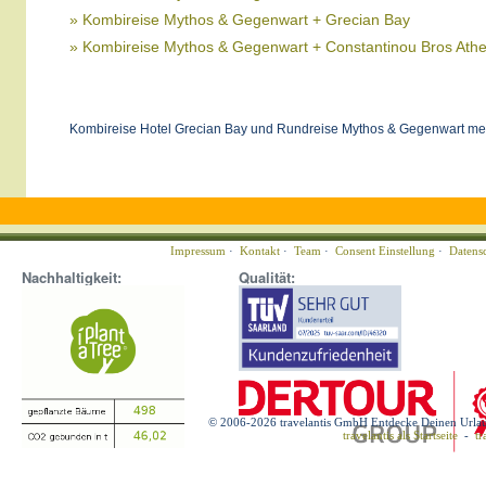
» Kombireise Mythos & Gegenwart + Grecian Bay
» Kombireise Mythos & Gegenwart + Constantinou Bros Ath
Kombireise Hotel Grecian Bay und Rundreise Mythos & Gegenwart mer
Impressum
·
Kontakt
·
Team
·
Consent Einstellung
·
Datens
Nachhaltigkeit:
Qualität:
© 2006-2026 travelantis GmbH Entdecke Deinen Urla
travelantis als Startseite
-
tr