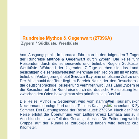
Rundreise Mythos & Gegenwart (27396A)
Zypern / Südküste, Westküste
Vom Ausgangspunkt, in Larnaca, fährt man in den folgenden 7 Tage
der Rundreise
Mythos & Gegenwart
durch Zypern. Die Reise führ
Reisenden durch die sehenswerte und beliebte Region Südküste
Westküste. Während der folgenden 7 Tage erleben sie das Lan
besichtigen die sehenswertesten Merkmale der Region um im Anschlu
beliebten Verlängerungshotel
Grecian Bay
eine erholsame Zeit zu erl
Der Mittelpunkt der Tour liegt im Bereich Natur, der den Besuchern 
die deutschsprachige Reiseleitung vermittelt wird. Das Land Zypern l
die Besucher auf der Rundreise durch die deutsche Reiseleitung ke
zwischen den Orten bewegt man sich primär mittels Bus fort.
Die Reise Mythos & Gegenwart wird vom namhaften Tourismusko
Neckermann durchgeführt und ist Teil des Katalogs Griechenland & Z
Sommer. Der Buchungscode der Reise lautet: 27396A. Nach der 7 tä
Reise erfolgt die Überführung vom Luftdrehkreuz Larnaca aus zu 
Anschlusshotel, was Teil des Gesamtpaktes ist. Die Entfernung welch
Gruppe auf der Rundreise zurückgelegt haben wird beträgt ca.
Kilometer.