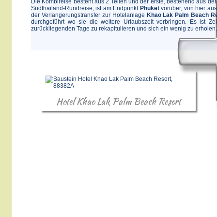
Die Kombireise besteht aus 2 Teilen und der erste, bestehend aus der
Südthailand-Rundreise, ist am Endpunkt
Phuket
vorüber, von hier aus
der Verlängerungstransfer zur Hotelanlage
Khao Lak Palm Beach Re
durchgeführt wo sie die weitere Urlaubszeit verbringen. Es ist Zei
zurückliegenden Tage zu rekapitulieren und sich ein wenig zu erholen.
Hotel Khao Lak Palm Beach Resort