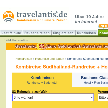
Über 10 Jahre
im Internet
Last Minute
Pauschalreisen
Singlereisen
Rundreisen
Komb
1444 Users online
Kombireisen
»
Rundreise und Baden
» Kombireise Südthailand-Rundr
Kombireise Südthailand-Rundreise + Ho
Kombireisen
Business Clas
Rundreise + Badehotel
Hotel + Flug Busi
83 Reiseziele zur Wahl:
Perso