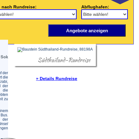
 nach Rundreise:
Abflughafen:
 Sok
Südthailand-Rundreise
f der
t die
» Details Rundreise
abi,
d der
 die
ebten
it zu
einem
 Bus.
 der
Insel
ingen