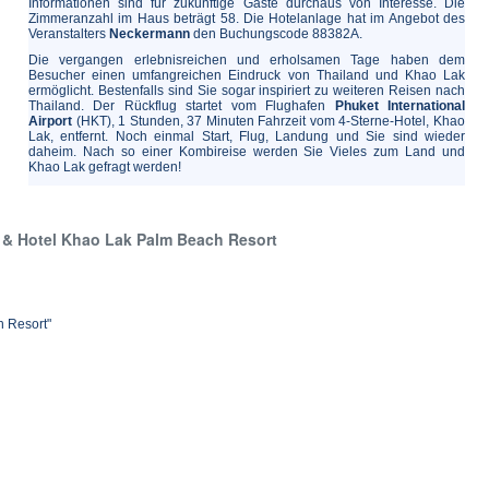
Informationen sind für zukünftige Gäste durchaus von Interesse. Die
Zimmeranzahl im Haus beträgt 58. Die Hotelanlage hat im Angebot des
Veranstalters
Neckermann
den Buchungscode 88382A.
Die vergangen erlebnisreichen und erholsamen Tage haben dem
Besucher einen umfangreichen Eindruck von Thailand und Khao Lak
ermöglicht. Bestenfalls sind Sie sogar inspiriert zu weiteren Reisen nach
Thailand. Der Rückflug startet vom Flughafen
Phuket International
Airport
(HKT), 1 Stunden, 37 Minuten Fahrzeit vom 4-Sterne-Hotel, Khao
Lak, entfernt. Noch einmal Start, Flug, Landung und Sie sind wieder
daheim. Nach so einer Kombireise werden Sie Vieles zum Land und
Khao Lak gefragt werden!
 & Hotel Khao Lak Palm Beach Resort
h Resort"