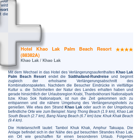
 Tour
 wird
sort
t die
Hotel Khao Lak Palm Beach Resort
(88382A)
Khao Lak / Khao Lak
Mit dem Wechsel in das Hotel des Verlängerungsaufenthaltes
Khao Lak
Palm Beach Resort
endet die
Südthailand-Rundreise
und beginnt
zugleich der erholsame Verlängerungsabschnitt des
Kombinationspaketes. Nachdem die Besucher Eindrücke in vielfältige
Kultur u. die Schönheiten der Natur des Landes erhalten haben und
gerade hinsichtlich der Urlaubsregion Krabi, Thanbokhorani Nationalpark
bzw. Khao Sok Nationalpark, ist nun die Zeit gekommen sich zu
entspannen und die nähere Umgebung des Verlängerungshotels zu
genießen. Wie etwa den Strand
Khao Lak
oder auch in der Umgebung
befindliche Orte wie zum Beispiel:
Nang Thong Beach (1.9 km), Khao Lak
South Beach (2.7 km), Bang Niang Beach (6.7 km) bzw. Khuk Khak Beach
(9.4 km)
.
Die Hotelanschrift lautet: Tambol Khuk Khak, Amphur Takuapa. Die
Anlage befindet sich in der Nähe des gut besuchten Strandes Khao Lak,
ein Ort wie geschaffen für einen besonderen Urlaub. Folgende