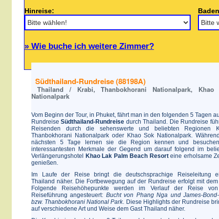
Hinreise:
Baden
» Wie buche ich weitere Zimmer?
Südthailand-Rundreise (88198A)
Thailand / Krabi, Thanbokhorani Nationalpark, Khao
Nationalpark
Vom Beginn der Tour, in Phuket, fährt man in den folgenden 5 Tagen au
Rundreise
Südthailand-Rundreise
durch Thailand. Die Rundreise führ
Reisenden durch die sehenswerte und beliebten Regionen Kr
Thanbokhorani Nationalpark oder Khao Sok Nationalpark. Währen
nächsten 5 Tage lernen sie die Region kennen und besuchen
interessantesten Merkmale der Gegend um darauf folgend im beli
Verlängerungshotel
Khao Lak Palm Beach Resort
eine erholsame Ze
genießen.
Im Laufe der Reise bringt die deutschsprachige Reiseleitung 
Thailand näher. Die Fortbewegung auf der Rundreise erfolgt mit dem
Folgende Reisehöhepunkte werden im Verlauf der Reise von
Reiseführung angesteuert:
Bucht von Phang Nga und James-Bond-
bzw. Thanbokhorani National Park
. Diese Highlights der Rundreise br
auf verschiedene Art und Weise dem Gast Thailand näher.