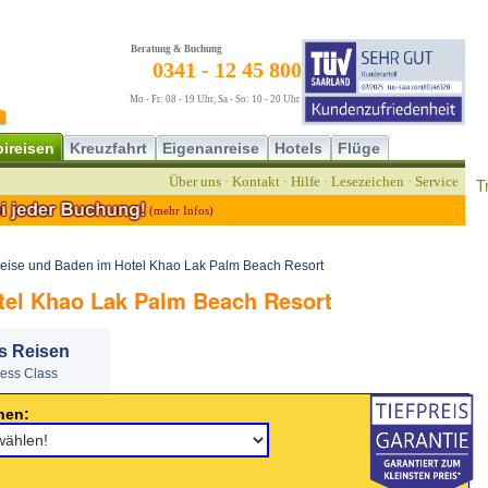
Beratung & Buchung
0341 - 12 45 800
Mo - Fr: 08 - 19 Uhr, Sa - So: 10 - 20 Uhr
ireisen
Kreuzfahrt
Eigenanreise
Hotels
Flüge
Über uns
·
Kontakt
·
Hilfe
·
Lesezeichen
·
Service
T
(mehr Infos)
eise und Baden im Hotel Khao Lak Palm Beach Resort
tel Khao Lak Palm Beach Resort
s Reisen
ness Class
nen: