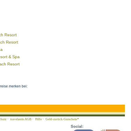
ch Resort
ach Resort
pa
sort & Spa
ach Resort
eise merken bei:
chutz
·
travelantis AGB
·
Hilfe
·
Geld-zurück-Gutschein*
Social: