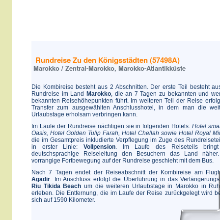
Rundreise Zu den Königsstädten (57498A)
Marokko / Zentral-Marokko, Marokko-Atlantikküste
Die Kombireise besteht aus 2 Abschnitten. Der erste Teil besteht au
Rundreise im Land
Marokko
, die an 7 Tagen zu bekannten und we
bekannten Reisehöhepunkten führt. Im weiteren Teil der Reise erfolg
Transfer zum ausgewählten Anschlusshotel, in dem man die wei
Urlaubstage erholsam verbringen kann.
Im Laufe der Rundreise nächtigen sie in folgenden Hotels:
Hotel smar
Oasis, Hotel Golden Tulip Farah, Hotel Chellah sowie Hotel Royal M
die im Gesamtpreis inkludierte Verpflegung im Zuge des Rundreiseteil
in erster Linie:
Vollpension
. Im Laufe des Reiseteils bringt
deutschsprachige Reiseleitung den Besuchern das Land näher.
vorrangige Fortbewegung auf der Rundreise geschieht mit dem Bus.
Nach 7 Tagen endet der Reiseabschnitt der Kombireise am Flug
Agadir
. Im Anschluss erfolgt die Überführung in das Verlängerungs
Riu Tikida Beach
um die weiteren Urlaubstage in Marokko in Ru
erleben. Die Entfernung, die im Laufe der Reise zurückgelegt wird be
sich auf 1590 Kilometer.