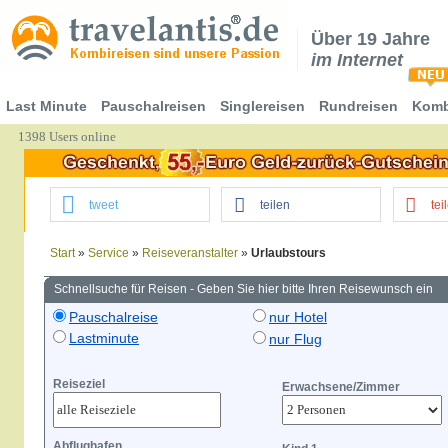
Über 19 Jahre
im Internet
Last Minute
Pauschalreisen
Singlereisen
Rundreisen
Komb
1398 Users online
tweet
teilen
tei
Start
»
Service
»
Reiseveranstalter
»
Urlaubstours
Schnellsuche für Reisen - Geben Sie hier bitte Ihren Reisewunsch ein
Pauschalreise
nur Hotel
Lastminute
nur Flug
Reiseziel
Erwachsene/Zimmer
Abflughafen