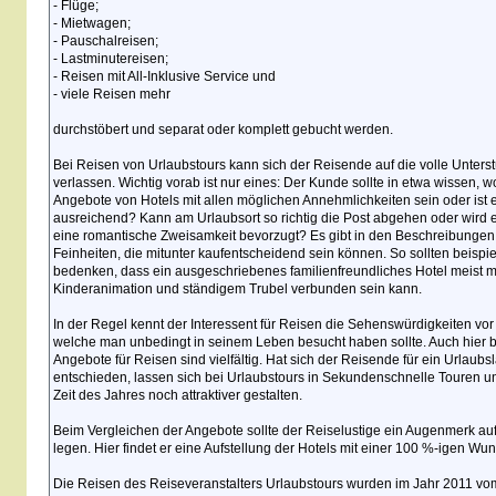
- Flüge;
- Mietwagen;
- Pauschalreisen;
- Lastminutereisen;
- Reisen mit All-Inklusive Service und
- viele Reisen mehr
durchstöbert und separat oder komplett gebucht werden.
Bei Reisen von Urlaubstours kann sich der Reisende auf die volle Unters
verlassen. Wichtig vorab ist nur eines: Der Kunde sollte in etwa wissen, w
Angebote von Hotels mit allen möglichen Annehmlichkeiten sein oder ist 
ausreichend? Kann am Urlaubsort so richtig die Post abgehen oder wird ei
eine romantische Zweisamkeit bevorzugt? Es gibt in den Beschreibungen 
Feinheiten, die mitunter kaufentscheidend sein können. So sollten beispi
bedenken, dass ein ausgeschriebenes familienfreundliches Hotel meist mi
Kinderanimation und ständigem Trubel verbunden sein kann.
In der Regel kennt der Interessent für Reisen die Sehenswürdigkeiten vor 
welche man unbedingt in seinem Leben besucht haben sollte. Auch hier bi
Angebote für Reisen sind vielfältig. Hat sich der Reisende für ein Urlaub
entschieden, lassen sich bei Urlaubstours in Sekundenschnelle Touren un
Zeit des Jahres noch attraktiver gestalten.
Beim Vergleichen der Angebote sollte der Reiselustige ein Augenmerk au
legen. Hier findet er eine Aufstellung der Hotels mit einer 100 %-igen Wun
Die Reisen des Reiseveranstalters Urlaubstours wurden im Jahr 2011 vo