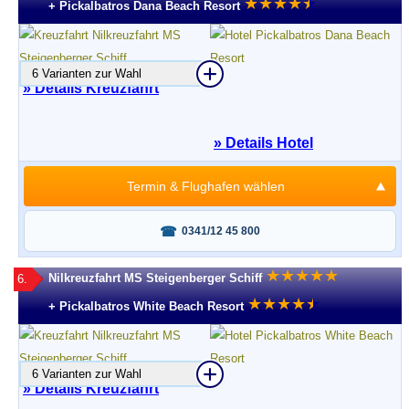
★
★
★
★
★
★
+ Pickalbatros Dana Beach Resort
6 Varianten zur Wahl
» Details Kreuzfahrt
» Details Hotel
Termin & Flughafen wählen
Fragen oder buchen?
0341/12 45 800
★
★
★
★
★
Nilkreuzfahrt MS Steigenberger Schiff
6.
★
★
★
★
★
★
+ Pickalbatros White Beach Resort
6 Varianten zur Wahl
» Details Kreuzfahrt