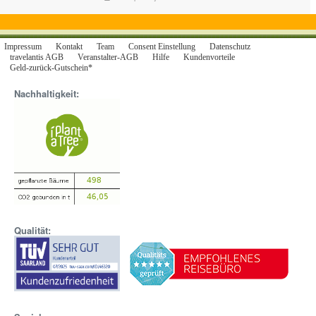
Reise wird Ihnen unvergessliche Erinnerungen bescheren und Sie mit
einem tiefen Verständnis für die reiche Geschichte und Kultur dieses
wunderbaren Landes zurücklassen.
Impressum
Kontakt
Team
Consent Einstellung
Datenschutz
travelantis AGB
Veranstalter-AGB
Hilfe
Kundenvorteile
Geld-zurück-Gutschein*
Nachhaltigkeit:
Qualität: