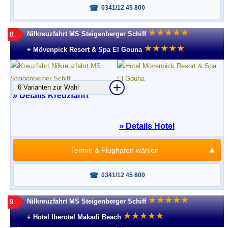
Fragen oder buchen?
0341/12 45 800
★
★
★
★
★
Nilkreuzfahrt MS Steigenberger Schiff
8.
★
★
★
★
★
+ Mövenpick Resort & Spa El Gouna
6 Varianten zur Wahl
» Details Kreuzfahrt
» Details Hotel
Termin & Flughafen wählen
Fragen oder buchen?
0341/12 45 800
★
★
★
★
★
Nilkreuzfahrt MS Steigenberger Schiff
9.
★
★
★
★
★
+ Hotel Iberotel Makadi Beach