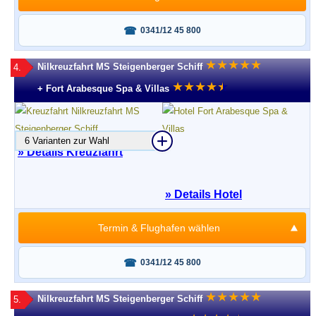
Fragen oder buchen?
0341/12 45 800
★
★
★
★
★
Nilkreuzfahrt MS Steigenberger Schiff
4.
★
★
★
★
★
★
+ Fort Arabesque Spa & Villas
6 Varianten zur Wahl
» Details Kreuzfahrt
» Details Hotel
Termin & Flughafen wählen
Fragen oder buchen?
0341/12 45 800
★
★
★
★
★
Nilkreuzfahrt MS Steigenberger Schiff
5.