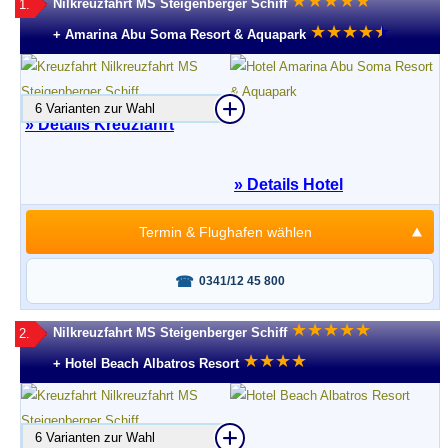
★
★
★
★
★
Nilkreuzfahrt MS Steigenberger Schiff
1.
★
★
★
★
★
★
+ Amarina Abu Soma Resort & Aquapark
6 Varianten zur Wahl
» Details Kreuzfahrt
» Details Hotel
Termin & Flughafen wählen
Fragen oder buchen?
0341/12 45 800
★
★
★
★
★
Nilkreuzfahrt MS Steigenberger Schiff
2.
★
★
★
★
+ Hotel Beach Albatros Resort
6 Varianten zur Wahl