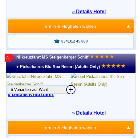
» Details Hotel
Termin & Flughafen wählen
Fragen oder buchen?
0341/12 45 800
★
★
★
★
★
Nilkreuzfahrt MS Steigenberger Schiff
7.
★
★
★
★
★
+ Pickalbatros Blu Spa Resort (Adults Only)
6 Varianten zur Wahl
» Details Kreuzfahrt
» Details Hotel
Termin & Flughafen wählen