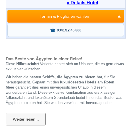
» Details Hotel
Termin & Flughafen wählen
Fragen oder buchen?
0341/12 45 800
Das Beste von Ägypten in einer Reise!
Diese
Nilkreuzfahrt
Variante richtet sich an Urlauber, die es gern etwas
exklusiver wünschen.
Wir haben die
besten Schiffe, die Ägypten zu bieten hat
, für Sie
herausgesucht. Gepaart mit den
luxuriösesten Hotels am Roten
Meer
garantiert dies einen unvergesslichen Urlaub in diesem
wunderbaren Land. Diese exklusive Kombination aus erstklassiger
Nilkreuzfahrt und luxuriösem Strandurlaub bietet Ihnen das Beste, was
Ägypten zu bieten hat. Sie werden verwöhnt mit hervorragendem
Service, exquisiter Küche und atemberaubenden Ausblicken, die Sie so
schnell nicht vergessen werden.
Nach dem Flug nach Hurghada beginnt die Reise entspannt mit einer
ersten Übernachtung im Badehotel, von welchem Sie am zweiten Tag