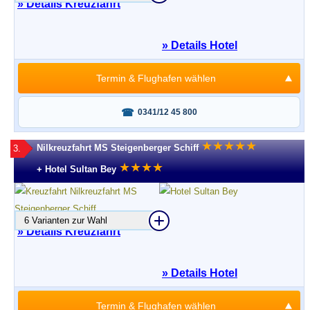
» Details Kreuzfahrt
» Details Hotel
Termin & Flughafen wählen
Fragen oder buchen?
0341/12 45 800
★
★
★
★
★
Nilkreuzfahrt MS Steigenberger Schiff
3.
★
★
★
★
+ Hotel Sultan Bey
6 Varianten zur Wahl
» Details Kreuzfahrt
» Details Hotel
Termin & Flughafen wählen