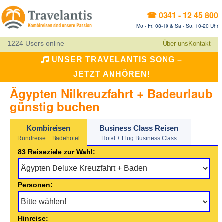
☎ 0341 - 12 45 800
Mo - Fr: 08-19 & Sa - So: 10-20 Uhr
1224 Users online
Über uns
Kontakt
UNSER TRAVELANTIS SONG –
JETZT ANHÖREN!
Ägypten Nilkreuzfahrt + Badeurlaub
günstig buchen
Kombireisen
Business Class Reisen
Rundreise + Badehotel
Hotel + Flug Business Class
83 Reiseziele zur Wahl:
Personen:
Hinreise: