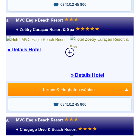
Fragen oder buchen?
0341/12 45 800
★
★
★
MVC Eagle Beach Resort
8.
★
★
★
★
★
+ Zoëtry Curaçao Resort & Spa
» Details Hotel
» Details Hotel
Termin & Flughafen wählen
Fragen oder buchen?
0341/12 45 800
★
★
★
MVC Eagle Beach Resort
9.
★
★
★
★
+ Chogogo Dive & Beach Resort