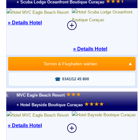
★
★
★
★
★
+ Scuba Lodge Oceanfront Boutique Curaçao
» Details Hotel
» Details Hotel
Termin & Flughafen wählen
Fragen oder buchen?
0341/12 45 800
★
★
★
MVC Eagle Beach Resort
6.
★
★
★
★
+ Hotel Bayside Boutique Curaçao
» Details Hotel