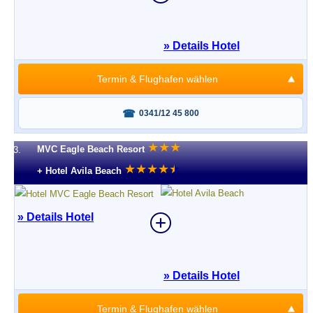
» Details Hotel
Termin & Flughafen wählen
Fragen oder buchen?
0341/12 45 800
★
★
★
MVC Eagle Beach Resort
3.
★
★
★
★
★
★
+ Hotel Avila Beach
» Details Hotel
» Details Hotel
Termin & Flughafen wählen