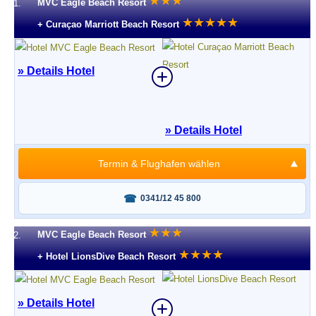
★
★
★
MVC Eagle Beach Resort
1.
★
★
★
★
★
+ Curaçao Marriott Beach Resort
» Details Hotel
» Details Hotel
Termin & Flughafen wählen
Fragen oder buchen?
0341/12 45 800
★
★
★
MVC Eagle Beach Resort
2.
★
★
★
★
+ Hotel LionsDive Beach Resort
» Details Hotel