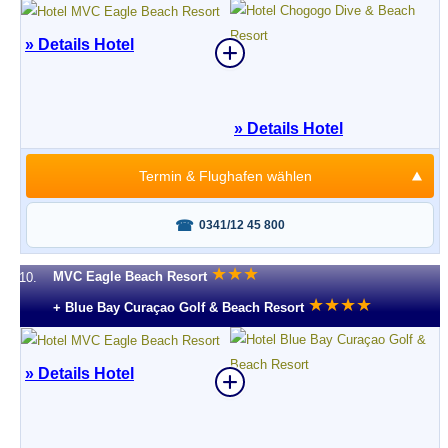
» Details Hotel
» Details Hotel
Termin & Flughafen wählen
Fragen oder buchen?
0341/12 45 800
★
★
★
MVC Eagle Beach Resort
10.
★
★
★
★
+ Blue Bay Curaçao Golf & Beach Resort
» Details Hotel