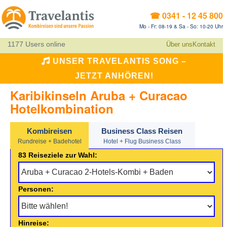
☎ 0341 - 12 45 800
Mo - Fr: 08-19 & Sa - So: 10-20 Uhr
1177 Users online
Über uns
Kontakt
UNSER TRAVELANTIS SONG –
JETZT ANHÖREN!
Karibikinseln Aruba + Curacao
Hotelkombination
Kombireisen
Business Class Reisen
Rundreise + Badehotel
Hotel + Flug Business Class
83 Reiseziele zur Wahl:
Personen:
Hinreise: