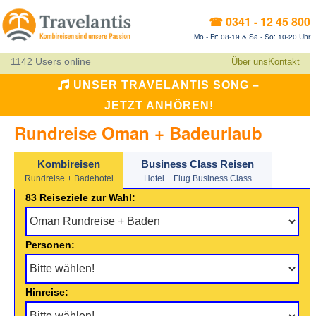
☎ 0341 - 12 45 800
Mo - Fr: 08-19 & Sa - So: 10-20 Uhr
1142 Users online
Über uns
Kontakt
UNSER TRAVELANTIS SONG –
JETZT ANHÖREN!
Rundreise Oman + Badeurlaub
Kombireisen
Business Class Reisen
Rundreise + Badehotel
Hotel + Flug Business Class
83 Reiseziele zur Wahl:
Personen:
Hinreise: