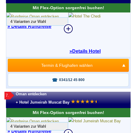
Mit Flex-Option sorgenfrei buchen!
4 Varianten zur Wahl
» Details Rundreise
»
Details Hotel
Termin & Flughafen wählen
Fragen oder buchen?
0341/12 45 800
Oman entdecken
7.
★
★
★
★
★
★
★
+ Hotel Jumeirah Muscat Bay
Mit Flex-Option sorgenfrei buchen!
4 Varianten zur Wahl
» Details Rundreise