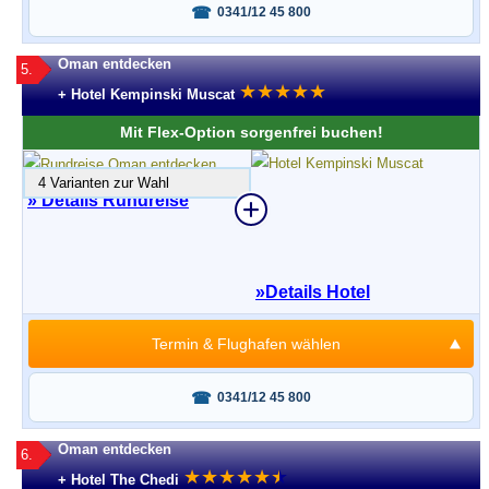
Fragen oder buchen?
0341/12 45 800
Oman entdecken
5.
★
★
★
★
★
+ Hotel Kempinski Muscat
Mit Flex-Option sorgenfrei buchen!
4 Varianten zur Wahl
» Details Rundreise
»
Details Hotel
Termin & Flughafen wählen
Fragen oder buchen?
0341/12 45 800
Oman entdecken
6.
★
★
★
★
★
★
★
+ Hotel The Chedi