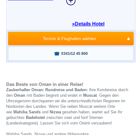
»
Details Hotel
Termin & Flughafen wählen
Fragen oder buchen?
0341/12 45 800
Das Beste von Oman in einer Reise!
Zauberhafter Oman: Rundreise und Baden:
Ihre Kombireise durch
den
Oman
mit Baden beginnt und endet in
Muscat
. Gegen den
Uhrzeigersinn durchqueren wir die
unterschiedlichsten
Regionen im
Nordosten des Landes. Wenn Sie neben Muscat weitere Orte
wie
Wahiba Sands
und
Nizwa
gesehen haben, wartet auf Sie Ihr
gebuchtes
Badehotel
zwischen zwei und fünf Sternen
(Landeskategorie). Lassen Sie sich vom Orient verzaubern!
Wahiba Sands, Nizwa und andere Höhepunkte