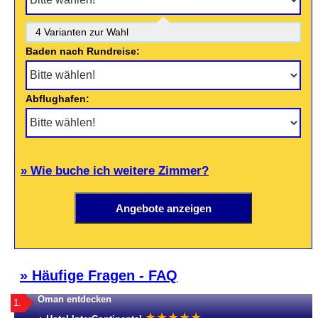
4 Varianten zur Wahl
Baden nach Rundreise:
Abflughafen:
» Wie buche ich weitere Zimmer?
» Häufige Fragen - FAQ
Oman entdecken
1.
★
★
★
★
★