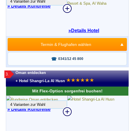
4 Varianten zur Wahl
» Details Rundreise
»
Details Hotel
Termin & Flughafen wählen
Fragen oder buchen?
0341/12 45 800
Oman entdecken
3.
★
★
★
★
★
★
+ Hotel Shangri-La Al Husn
Mit Flex-Option sorgenfrei buchen!
4 Varianten zur Wahl
» Details Rundreise