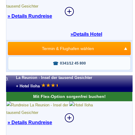
» Details Rundreise
»
Details Hotel
Termin & Flughafen wählen
Fragen oder buchen?
0341/12 45 800
La Reunion - Insel der tausend Gesichter
3.
★
★
★
★
★
+ Hotel Iloha
Mit Flex-Option sorgenfrei buchen!
» Details Rundreise