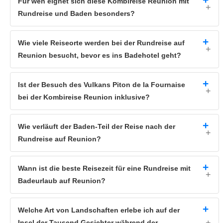
Für wen eignet sich diese Kombireise Reunion mit
verlängerten Vergnügen nichts mehr im Wege.
Rundreise und Baden besonders?
Baden oder Wandern?
Sie haben eine Rundreise mit diversen Hotels und eine Möglichkeit zum
Wie viele Reiseorte werden bei der Rundreise auf
Baden gebucht, sofern Sie eine Verlängerung wünschen. Die Drei- bis
Reunion besucht, bevor es ins Badehotel geht?
Fünfsternehotels liegen teilweise nahe am
Strand
und/oder verfügen
über einen
Pool
. Auch im Landesinneren bieten wir Hotel mit Pool an.
Wer lieber wandert, ist mit einem zentral gelegenen Hotel nahe den
Bergen besser beraten.
Ist der Besuch des Vulkans Piton de la Fournaise
bei der Kombireise Reunion inklusive?
Wie verläuft der Baden-Teil der Reise nach der
Rundreise auf Reunion?
Wann ist die beste Reisezeit für eine Rundreise mit
Badeurlaub auf Reunion?
Welche Art von Landschaften erlebe ich auf der
Insel der Tausend Gesichter während der