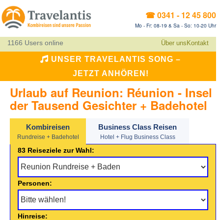
☎ 0341 - 12 45 800
Mo - Fr: 08-19 & Sa - So: 10-20 Uhr
1166 Users online
Über uns
Kontakt
UNSER TRAVELANTIS SONG –
JETZT ANHÖREN!
Urlaub auf Reunion: Réunion - Insel
der Tausend Gesichter + Badehotel
Kombireisen
Business Class Reisen
Rundreise + Badehotel
Hotel + Flug Business Class
83 Reiseziele zur Wahl:
Personen:
Hinreise: