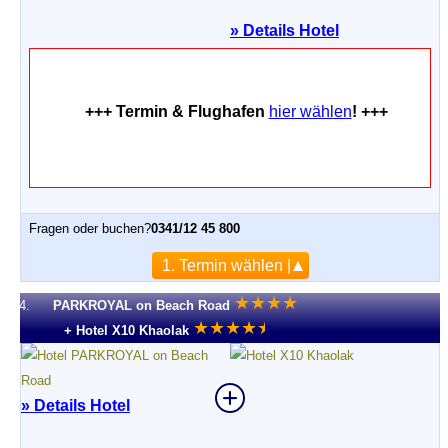
»
Details Hotel
+++ Termin & Flughafen
hier wählen
! +++
Fragen oder buchen?
0341/12 45 800
1. Termin wählen |
★
★
★
★
4.
PARKROYAL on Beach Road
★
★
★
★
★
★
+ Hotel X10 Khaolak
» Details Hotel