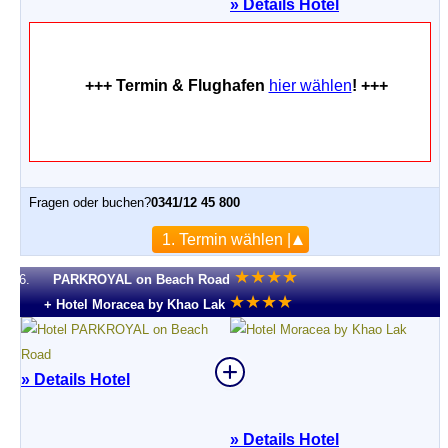
»
Details Hotel
+++ Termin & Flughafen
hier wählen
! +++
Fragen oder buchen?
0341/12 45 800
1. Termin wählen |
★
★
★
★
6.
PARKROYAL on Beach Road
★
★
★
★
+ Hotel Moracea by Khao Lak
» Details Hotel
»
Details Hotel