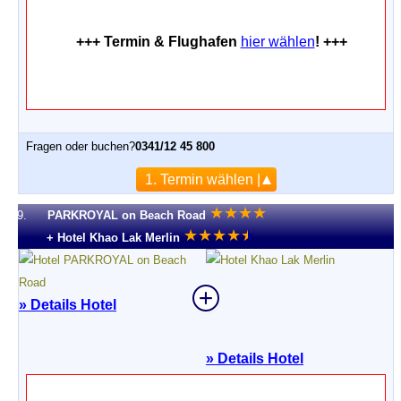
+++ Termin & Flughafen
hier wählen
! +++
Fragen oder buchen?
0341/12 45 800
1. Termin wählen |
★
★
★
★
9.
PARKROYAL on Beach Road
★
★
★
★
★
★
+ Hotel Khao Lak Merlin
» Details Hotel
»
Details Hotel