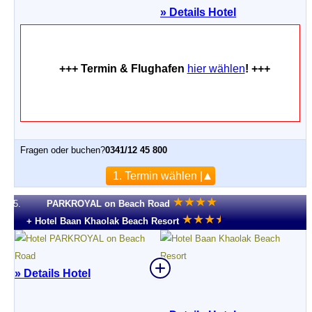
»
Details Hotel
+++ Termin & Flughafen
hier wählen
! +++
Fragen oder buchen?
0341/12 45 800
1. Termin wählen |
★
★
★
★
5.
PARKROYAL on Beach Road
★
★
★
★
★
+ Hotel Baan Khaolak Beach Resort
» Details Hotel