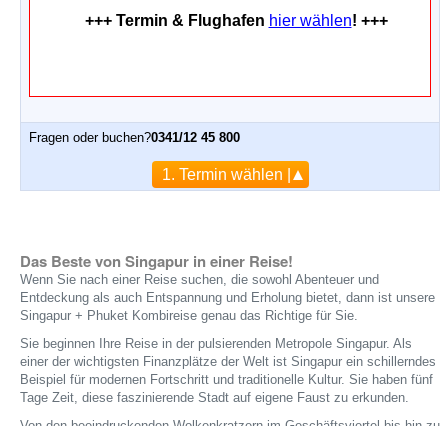
+++ Termin & Flughafen
hier wählen
! +++
Fragen oder buchen?
0341/12 45 800
1. Termin wählen |
Das Beste von Singapur in einer Reise!
Wenn Sie nach einer Reise suchen, die sowohl Abenteuer und
Entdeckung als auch Entspannung und Erholung bietet, dann ist unsere
Singapur + Phuket Kombireise genau das Richtige für Sie.
Sie beginnen Ihre Reise in der pulsierenden Metropole Singapur. Als
einer der wichtigsten Finanzplätze der Welt ist Singapur ein schillerndes
Beispiel für modernen Fortschritt und traditionelle Kultur. Sie haben fünf
Tage Zeit, diese faszinierende Stadt auf eigene Faust zu erkunden.
Von den beeindruckenden Wolkenkratzern im Geschäftsviertel bis hin zu
den farbenfrohen Straßenmärkten in Chinatown gibt es in Singapur viel