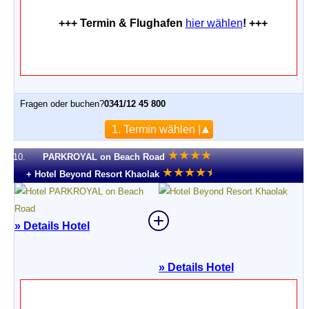
+++ Termin & Flughafen
hier wählen
! +++
Fragen oder buchen?
0341/12 45 800
1. Termin wählen |
★
★
★
★
10.
PARKROYAL on Beach Road
★
★
★
★
★
★
+ Hotel Beyond Resort Khaolak
» Details Hotel
»
Details Hotel