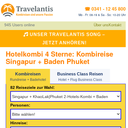
☎ 0341 - 12 45 800
Mo - Fr: 08-19 & Sa - So: 10-20 Uhr
945 Users online
Über uns
Kontakt
UNSER TRAVELANTIS SONG –
JETZT ANHÖREN!
Hotelkombi 4 Sterne: Kombireise
Singapur + Baden Phuket
Kombireisen
Business Class Reisen
Rundreise + Badehotel
Hotel + Flug Business Class
82 Reiseziele zur Wahl:
Personen:
Hinreise: